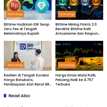
Technology
Technology
Bittime Hadirkan IDR Swap
Bittime Mining Points 2.0
Zero Fee di Tengah
Berakhir Bittime Raih
Melemahnya Rupiah
Antusiasme dan Respon
Positif Investor
Technology
Technology
Resilien di Tengah Koreksi
Harga Emas Mulai Pulih,
Harga Batubara,
Peluang Naik ke 4.767
Pembiayaan Alat Berat BRI
Terbuka
Finance Ekspansif
Read Also