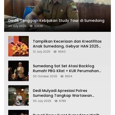
Disdik Tanggapi Kebijakan Study Tour di Sumedang
29 July 2025
10638
Tampilkan Keceriaan dan Kreatifitas
Anak Sumedang, Gebyar HAN 2025
Dihadiri Bupati dan Wabup
31 July 2025
9560
Sumedang Sat Set Atasi Backlog
Rumah! PBG Kilat + KUR Perumahan
Jadi Kunci!
30 October 2025
9554
Dedi Mulyadi Apresiasi Polres
Sumedang Tangkap Wartawan
Gadungan Pemeras Kades
30 July 2025
8788