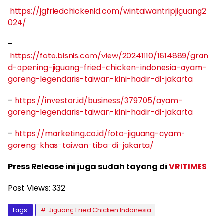
https://jgfriedchickenid.com/wintaiwantripjiguang2
024/
–
https://foto.bisnis.com/view/20241110/1814889/gran
d-opening-jiguang-fried-chicken-indonesia-ayam-
goreng-legendaris-taiwan-kini-hadir-di-jakarta
–
https://investor.id/business/379705/ayam-
goreng-legendaris-taiwan-kini-hadir-di-jakarta
–
https://marketing.co.id/foto-jiguang-ayam-
goreng-khas-taiwan-tiba-di-jakarta/
Press Release ini juga sudah tayang di
VRITIMES
Post Views:
332
Tags:
Jiguang Fried Chicken Indonesia