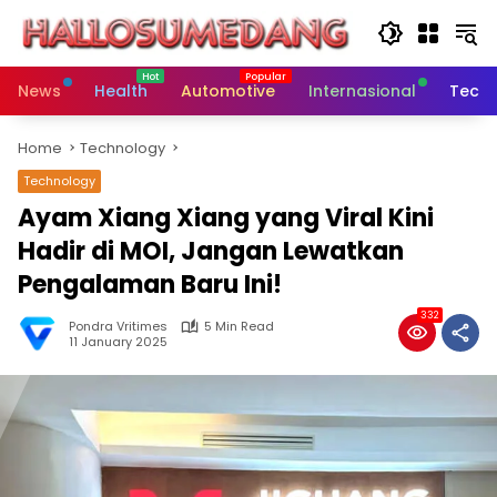
Skip
to
content
News
Health
Automotive
Internasional
Tech
Home
Technology
Technology
Ayam Xiang Xiang yang Viral Kini
Hadir di MOI, Jangan Lewatkan
Pengalaman Baru Ini!
332
Pondra Vritimes
5 Min Read
11 January 2025