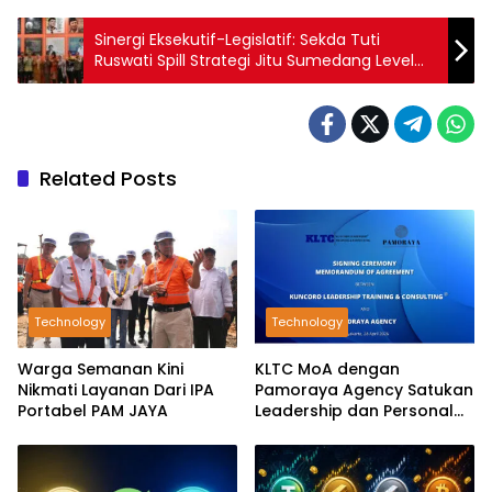
Sinergi Eksekutif-Legislatif: Sekda Tuti
Ruswati Spill Strategi Jitu Sumedang Level
Up di Jabar
Related Posts
Technology
Technology
Warga Semanan Kini
KLTC MoA dengan
Nikmati Layanan Dari IPA
Pamoraya Agency Satukan
Portabel PAM JAYA
Leadership dan Personal
Branding SDM