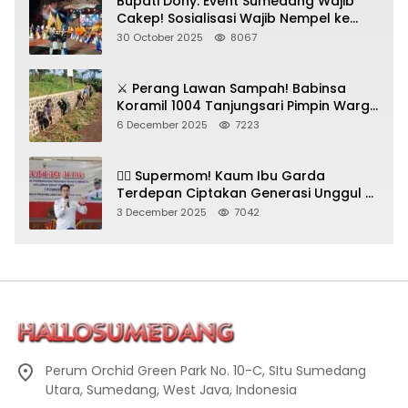
Bupati Dony: Event Sumedang Wajib
Cakep! Sosialisasi Wajib Nempel ke
Seni Budaya!
30 October 2025
8067
⚔️ Perang Lawan Sampah! Babinsa
Koramil 1004 Tanjungsari Pimpin Warga
Bersihkan Gorong-Gorong & Plastik
6 December 2025
7223
🦸‍♀️ Supermom! Kaum Ibu Garda
Terdepan Ciptakan Generasi Unggul di
Sumedang
3 December 2025
7042
Perum Orchid Green Park No. 10-C, SItu Sumedang
Utara, Sumedang, West Java, Indonesia