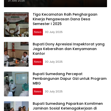
Binokasih & Gapura Sri Baduga
31 July 2025
Tiga Kecamatan Raih Penghargaan
Kinerja Pengawasan Dana Desa
Semester I 2025
News
30 July 2025
Bupati Dony Apresiasi Inspektorat yang
Jaga Kebersihan dan Kenyamanan
Kantor
News
30 July 2025
Bupati Sumedang Percepat
Pembangunan Dapur Gizi untuk Program
MBG
News
30 July 2025
Bupati Sumedang Paparkan Komitmen
Jaminan Sosial Ketenagakerjaan di