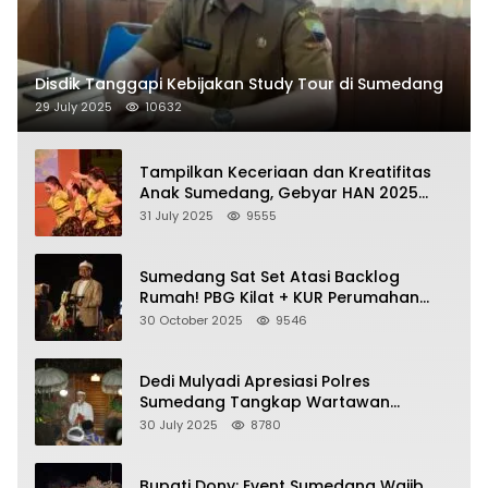
Disdik Tanggapi Kebijakan Study Tour di Sumedang
29 July 2025
10632
Tampilkan Keceriaan dan Kreatifitas
Anak Sumedang, Gebyar HAN 2025
Dihadiri Bupati dan Wabup
31 July 2025
9555
Sumedang Sat Set Atasi Backlog
Rumah! PBG Kilat + KUR Perumahan
Jadi Kunci!
30 October 2025
9546
Dedi Mulyadi Apresiasi Polres
Sumedang Tangkap Wartawan
Gadungan Pemeras Kades
30 July 2025
8780
Bupati Dony: Event Sumedang Wajib