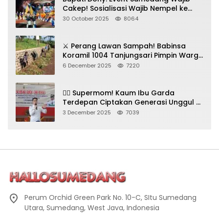
Cakep! Sosialisasi Wajib Nempel ke
Seni Budaya!
30 October 2025
8064
⚔️ Perang Lawan Sampah! Babinsa
Koramil 1004 Tanjungsari Pimpin Warga
Bersihkan Gorong-Gorong & Plastik
6 December 2025
7220
🦸‍♀️ Supermom! Kaum Ibu Garda
Terdepan Ciptakan Generasi Unggul di
Sumedang
3 December 2025
7039
Perum Orchid Green Park No. 10-C, SItu Sumedang
Utara, Sumedang, West Java, Indonesia