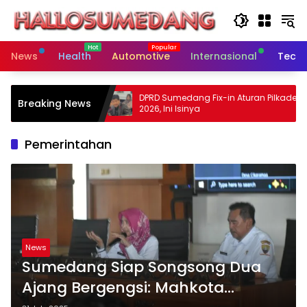
Skip
to
content
News
Health
Automotive
Internasional
Tech
ng Dorong
DPRD Sumedang Fix-in Aturan Pilkades
Breaking News
f dan Dekat
2026, Ini Isinya
Pemerintahan
News
Sumedang Siap Songsong Dua
Ajang Bergengsi: Mahkota