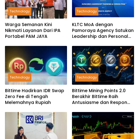
Technology
Technology
Warga Semanan Kini
KLTC MoA dengan
Nikmati Layanan Dari IPA
Pamoraya Agency Satukan
Portabel PAM JAYA
Leadership dan Personal
Branding SDM
Technology
Technology
Bittime Hadirkan IDR Swap
Bittime Mining Points 2.0
Zero Fee di Tengah
Berakhir Bittime Raih
Melemahnya Rupiah
Antusiasme dan Respon
Positif Investor