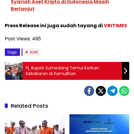
Syariah Aset Kripto di Indonesia Masih
Berlanjut
Press Release ini juga sudah tayang di
VRITIMES
Post Views:
495
Tags:
ASRI
Pj. Bupati Sumedang Temui Korban
Kebakaran di Pamulihan
Related Posts