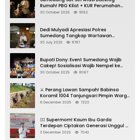
Rumah! PBG Kilat + KUR Perumahan
Jadi Kunci!
30 October 2025
9552
Dedi Mulyadi Apresiasi Polres
Sumedang Tangkap Wartawan
Gadungan Pemeras Kades
30 July 2025
8787
Bupati Dony: Event Sumedang Wajib
Cakep! Sosialisasi Wajib Nempel ke
Seni Budaya!
30 October 2025
8067
⚔️ Perang Lawan Sampah! Babinsa
Koramil 1004 Tanjungsari Pimpin Warga
Bersihkan Gorong-Gorong & Plastik
6 December 2025
7223
🦸‍♀️ Supermom! Kaum Ibu Garda
Terdepan Ciptakan Generasi Unggul di
Sumedang
3 December 2025
7042