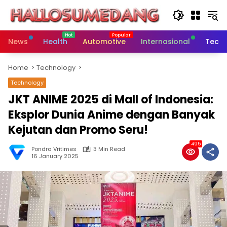
Skip
to
content
News
Health
Automotive
Internasional
Tech
Home
Technology
Technology
JKT ANIME 2025 di Mall of Indonesia:
Eksplor Dunia Anime dengan Banyak
Kejutan dan Promo Seru!
495
Pondra Vritimes
3 Min Read
16 January 2025