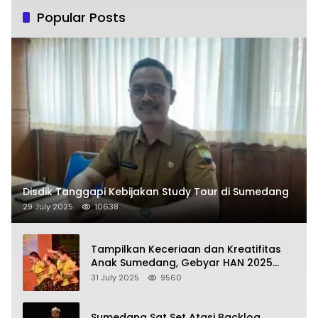
Popular Posts
Disdik Tanggapi Kebijakan Study Tour di Sumedang
29 July 2025
10638
Tampilkan Keceriaan dan Kreatifitas
Anak Sumedang, Gebyar HAN 2025
Dihadiri Bupati dan Wabup
31 July 2025
9560
Sumedang Sat Set Atasi Backlog