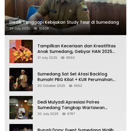
Disdik Tanggapi Kebijakan Study Tour di Sumedang
29 July 2025
10638
Tampilkan Keceriaan dan Kreatifitas
Anak Sumedang, Gebyar HAN 2025
Dihadiri Bupati dan Wabup
31 July 2025
9560
Sumedang Sat Set Atasi Backlog
Rumah! PBG Kilat + KUR Perumahan
Jadi Kunci!
30 October 2025
9552
Dedi Mulyadi Apresiasi Polres
Sumedang Tangkap Wartawan
Gadungan Pemeras Kades
30 July 2025
8787
Bupati Dony: Event Sumedang Wajib