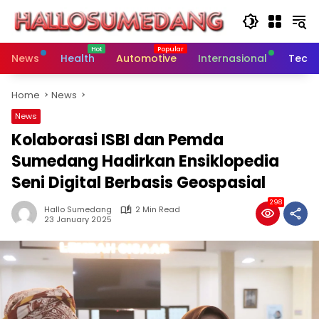
Skip
to
content
News
Health
Automotive
Internasional
Tech
Home
News
News
Kolaborasi ISBI dan Pemda
Sumedang Hadirkan Ensiklopedia
Seni Digital Berbasis Geospasial
298
Hallo Sumedang
2 Min Read
23 January 2025