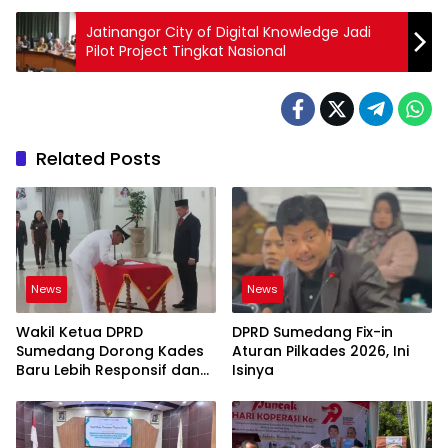
Jatinangor City of Digital Knowledge Jadi
Pilot Project Tingkat Nasional
Related Posts
News
News
Wakil Ketua DPRD
DPRD Sumedang Fix-in
Sumedang Dorong Kades
Aturan Pilkades 2026, Ini
Baru Lebih Responsif dan
Isinya
Dekat Warga