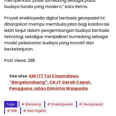
memperkuat posisi Sumedang sebagai pusat
budaya Sunda yang modern,” kata Retno.
Proyek ensiklopedia digital berbasis geospasial ini
diharapkan mampu membuka jalan bagi kolaborasi
lebih lanjut dalam pengembangan budaya berbasis
teknologi, sekaligus menjadikan Sumedang sebagai
model pelestarian budaya yang inovatif dan
berkelanjutan.
Post Views:
298
See also
KM 177 Tol Cisumdawu
“Bergelombang”, CKJT Gerak Cepat,
Pengguna Jalan Diminta Waspada
Tags:
Bandung
Ensiklopedia
Geospasial
ISBI
Seni Digital