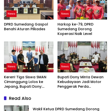
News
News
DPRD Sumedang Gaspol
Harkop ke-79, DPRD
Benahi Aturan Pilkades
Sumedang Dorong
Koperasi Naik Level
News
News
Keren! Tiga Siswa SMAN
Bupati Dony Minta Dewan
Cimanggung Lolos ke
Kebudayaan Jadi Motor
Jepang, Bupati Dony:
Penggerak Perda
Berani Mimpi Besar!
Sumedang Puseur Budaya
Sunda
Read Also
Wakil Ketua DPRD Sumedang Dorong