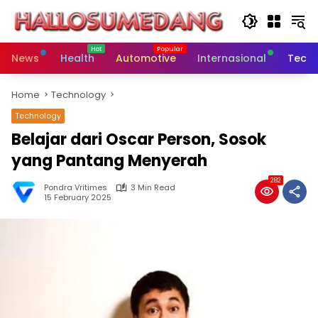
Skip
to
content
News
Health
Automotive
Internasional
Tech
Home
Technology
Technology
Belajar dari Oscar Person, Sosok
yang Pantang Menyerah
282
Pondra Vritimes
3 Min Read
15 February 2025