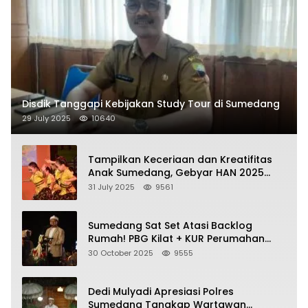
Disdik Tanggapi Kebijakan Study Tour di Sumedang
29 July 2025
10640
Tampilkan Keceriaan dan Kreatifitas
Anak Sumedang, Gebyar HAN 2025
Dihadiri Bupati dan Wabup
31 July 2025
9561
Sumedang Sat Set Atasi Backlog
Rumah! PBG Kilat + KUR Perumahan
Jadi Kunci!
30 October 2025
9555
Dedi Mulyadi Apresiasi Polres
Sumedang Tangkap Wartawan