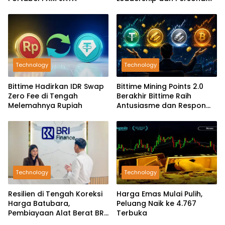
Branding SDM
Technology
Technology
Bittime Hadirkan IDR Swap
Bittime Mining Points 2.0
Zero Fee di Tengah
Berakhir Bittime Raih
Melemahnya Rupiah
Antusiasme dan Respon
Positif Investor
Technology
Technology
Resilien di Tengah Koreksi
Harga Emas Mulai Pulih,
Harga Batubara,
Peluang Naik ke 4.767
Pembiayaan Alat Berat BRI
Terbuka
Finance Ekspansif