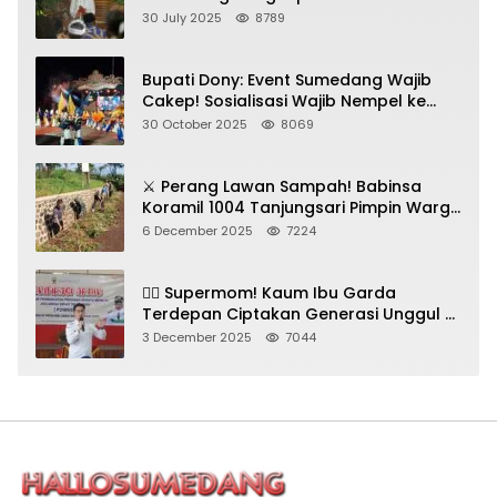
Gadungan Pemeras Kades
30 July 2025
8789
Bupati Dony: Event Sumedang Wajib
Cakep! Sosialisasi Wajib Nempel ke
Seni Budaya!
30 October 2025
8069
⚔️ Perang Lawan Sampah! Babinsa
Koramil 1004 Tanjungsari Pimpin Warga
Bersihkan Gorong-Gorong & Plastik
6 December 2025
7224
🦸‍♀️ Supermom! Kaum Ibu Garda
Terdepan Ciptakan Generasi Unggul di
Sumedang
3 December 2025
7044