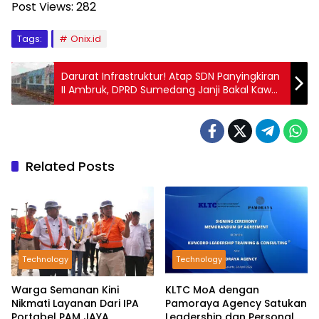
Post Views:
282
Tags:
Onix.id
Darurat Infrastruktur! Atap SDN Panyingkiran
II Ambruk, DPRD Sumedang Janji Bakal Kawal
Anggaran Sampai Cair
Related Posts
Technology
Technology
Warga Semanan Kini
KLTC MoA dengan
Nikmati Layanan Dari IPA
Pamoraya Agency Satukan
Portabel PAM JAYA
Leadership dan Personal