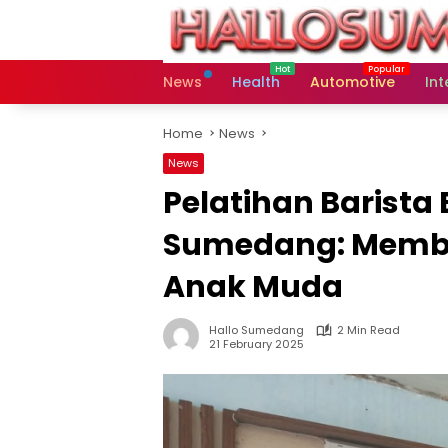
Skip
to
content
News
Health
Automotive
Int
Home
News
News
Pelatihan Barista
Sumedang: Membu
Anak Muda
Hallo Sumedang
2 Min Read
21 February 2025