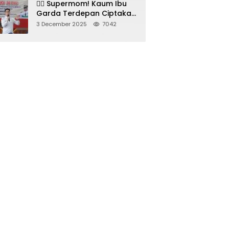
🦸‍♀️ Supermom! Kaum Ibu
Garda Terdepan Ciptakan
Generasi Unggul di
3 December 2025
7042
Sumedang