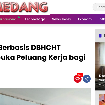
ernasional
Technology
News Index
Ekonomi
oth
 Berbasis DBHCHT
ka Peluang Kerja bagi
Dis
2041
Su
29 J