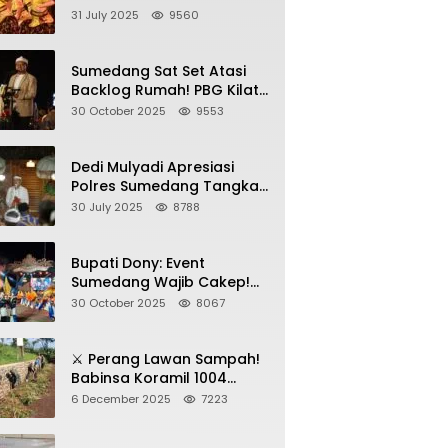
Sumedang, Gebyar HAN
31 July 2025
9560
2025 Dihadiri Bupati dan
Wabup
Sumedang Sat Set Atasi
Backlog Rumah! PBG Kilat
+ KUR Perumahan Jadi
30 October 2025
9553
Kunci!
Dedi Mulyadi Apresiasi
Polres Sumedang Tangkap
Wartawan Gadungan
30 July 2025
8788
Pemeras Kades
Bupati Dony: Event
Sumedang Wajib Cakep!
Sosialisasi Wajib Nempel
30 October 2025
8067
ke Seni Budaya!
⚔️ Perang Lawan Sampah!
Babinsa Koramil 1004
Tanjungsari Pimpin Warga
6 December 2025
7223
Bersihkan Gorong-Gorong
& Plastik