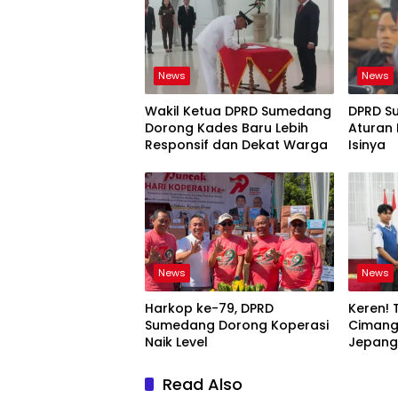
News
News
Wakil Ketua DPRD Sumedang
DPRD S
Dorong Kades Baru Lebih
Aturan 
Responsif dan Dekat Warga
Isinya
News
News
Harkop ke-79, DPRD
Keren! 
Sumedang Dorong Koperasi
Cimang
Naik Level
Jepang,
Mimpi B
Read Also