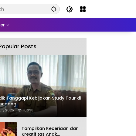
er
Popular Posts
dik Tanggapi Kebijakan Study Tour di
medang
uly 2025
10638
Tampilkan Keceriaan dan
Kreatifitas Anak