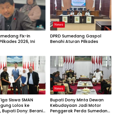
News
umedang Fix-in
DPRD Sumedang Gaspol
Pilkades 2026, Ini
Benahi Aturan Pilkades
News
Tiga Siswa SMAN
Bupati Dony Minta Dewan
gung Lolos ke
Kebudayaan Jadi Motor
 Bupati Dony: Berani
Penggerak Perda Sumedang
esar!
Puseur Budaya Sunda