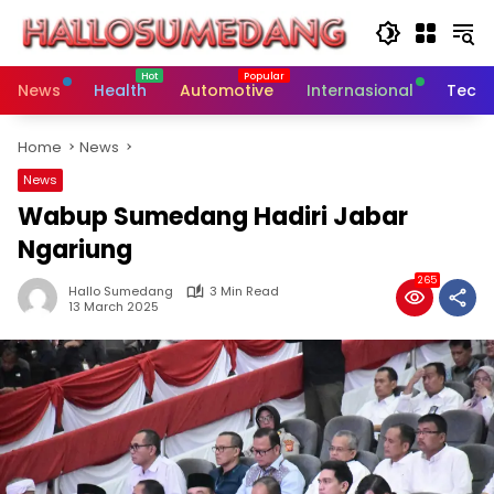
Skip
to
content
News
Health
Automotive
Internasional
Tech
Home
News
News
Wabup Sumedang Hadiri Jabar
Ngariung
265
Hallo Sumedang
3 Min Read
13 March 2025