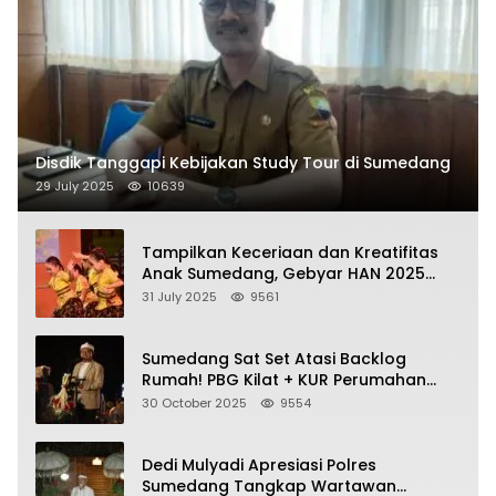
Disdik Tanggapi Kebijakan Study Tour di Sumedang
29 July 2025
10639
Tampilkan Keceriaan dan Kreatifitas
Anak Sumedang, Gebyar HAN 2025
Dihadiri Bupati dan Wabup
31 July 2025
9561
Sumedang Sat Set Atasi Backlog
Rumah! PBG Kilat + KUR Perumahan
Jadi Kunci!
30 October 2025
9554
Dedi Mulyadi Apresiasi Polres
Sumedang Tangkap Wartawan