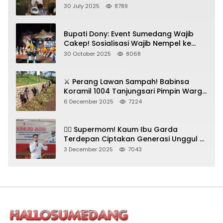
Gadungan Pemeras Kades
30 July 2025
8789
Bupati Dony: Event Sumedang Wajib
Cakep! Sosialisasi Wajib Nempel ke
Seni Budaya!
30 October 2025
8068
⚔️ Perang Lawan Sampah! Babinsa
Koramil 1004 Tanjungsari Pimpin Warga
Bersihkan Gorong-Gorong & Plastik
6 December 2025
7224
🦸‍♀️ Supermom! Kaum Ibu Garda
Terdepan Ciptakan Generasi Unggul di
Sumedang
3 December 2025
7043