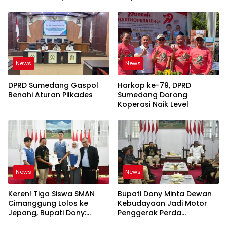
Dekat Warga
News
News
DPRD Sumedang Gaspol
Harkop ke-79, DPRD
Benahi Aturan Pilkades
Sumedang Dorong
Koperasi Naik Level
News
News
Keren! Tiga Siswa SMAN
Bupati Dony Minta Dewan
Cimanggung Lolos ke
Kebudayaan Jadi Motor
Jepang, Bupati Dony:
Penggerak Perda
Berani Mimpi Besar!
Sumedang Puseur Budaya