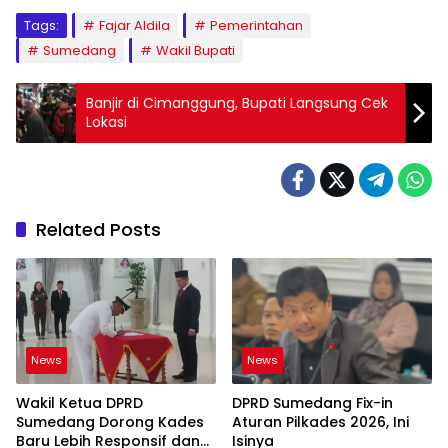
Tags:
Fajar Aldila
Pemerintahan
Sumedang
Wakil Bupati
Banjir di Cimanggung, Bupati Langsung Cek
Lokasi
Related Posts
News
News
Wakil Ketua DPRD
DPRD Sumedang Fix-in
Sumedang Dorong Kades
Aturan Pilkades 2026, Ini
Baru Lebih Responsif dan
Isinya