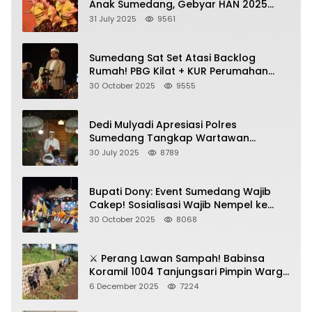
Anak Sumedang, Gebyar HAN 2025
Dihadiri Bupati dan Wabup
31 July 2025
9561
Sumedang Sat Set Atasi Backlog
Rumah! PBG Kilat + KUR Perumahan
Jadi Kunci!
30 October 2025
9555
Dedi Mulyadi Apresiasi Polres
Sumedang Tangkap Wartawan
Gadungan Pemeras Kades
30 July 2025
8789
Bupati Dony: Event Sumedang Wajib
Cakep! Sosialisasi Wajib Nempel ke
Seni Budaya!
30 October 2025
8068
⚔️ Perang Lawan Sampah! Babinsa
Koramil 1004 Tanjungsari Pimpin Warga
Bersihkan Gorong-Gorong & Plastik
6 December 2025
7224