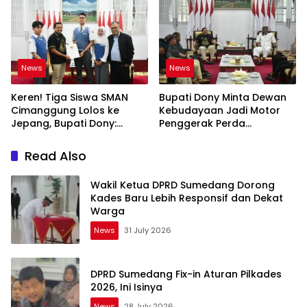
News
News
Keren! Tiga Siswa SMAN
Bupati Dony Minta Dewan
Cimanggung Lolos ke
Kebudayaan Jadi Motor
Jepang, Bupati Dony:
Penggerak Perda
Berani Mimpi Besar!
Sumedang Puseur Budaya
Sunda
Read Also
Wakil Ketua DPRD Sumedang Dorong
Kades Baru Lebih Responsif dan Dekat
Warga
News
31 July 2026
DPRD Sumedang Fix-in Aturan Pilkades
2026, Ini Isinya
News
28 July 2026