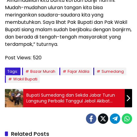
“Alhamdulillah kita bantu korban banjir hari ini.
Mudah-mudahan uluran tangan kita bisa
meringankan saudara-saudara kita yang
membutuhkan. Saya lihat Pak Bupati dan Pak Wakil
Bupati siang malam sudah berjibaku dengan banjirm,
dan berada di tengah-tengah masyarakat yang
terdampak,” tuturnya.
Post Views:
520
Tags:
Bazar Murah
Fajar Aldila
Sumedang
Wakil Bupati
Bupati Sumedang dan Sekda Jabar Turun
Langsung Perbaiki Tanggul Jebol Akibat
Banjir di Cimanggung
Related Posts