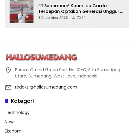
🦸‍♀️ Supermom! Kaum Ibu Garda
Terdepan Ciptakan Generasi Unggul di
Sumedang
3 December 2025
7044
Perum Orchid Green Park No. 10-C, SItu Sumedang
Utara, Sumedang, West Java, Indonesia
redaksi@hallosumedang.com
Kategori
Technology
News
Ekonomi