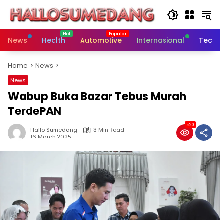
Skip
to
content
News
Health
Automotive
Internasional
Tech
Home
News
News
Wabup Buka Bazar Tebus Murah
TerdePAN
520
Hallo Sumedang
3 Min Read
16 March 2025