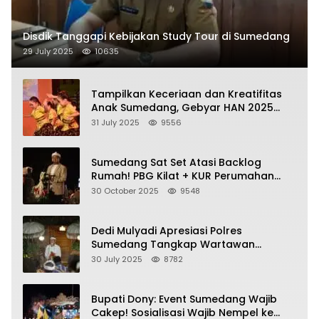
Disdik Tanggapi Kebijakan Study Tour di Sumedang
29 July 2025
10635
Tampilkan Keceriaan dan Kreatifitas
Anak Sumedang, Gebyar HAN 2025
Dihadiri Bupati dan Wabup
31 July 2025
9556
Sumedang Sat Set Atasi Backlog
Rumah! PBG Kilat + KUR Perumahan
Jadi Kunci!
30 October 2025
9548
Dedi Mulyadi Apresiasi Polres
Sumedang Tangkap Wartawan
Gadungan Pemeras Kades
30 July 2025
8782
Bupati Dony: Event Sumedang Wajib
Cakep! Sosialisasi Wajib Nempel ke