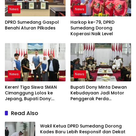
News
News
DPRD Sumedang Gaspol
Harkop ke-79, DPRD
Benahi Aturan Pilkades
Sumedang Dorong
Koperasi Naik Level
News
News
Keren! Tiga Siswa SMAN
Bupati Dony Minta Dewan
Cimanggung Lolos ke
Kebudayaan Jadi Motor
Jepang, Bupati Dony:
Penggerak Perda
Berani Mimpi Besar!
Sumedang Puseur Budaya
Sunda
Read Also
Wakil Ketua DPRD Sumedang Dorong
Kades Baru Lebih Responsif dan Dekat