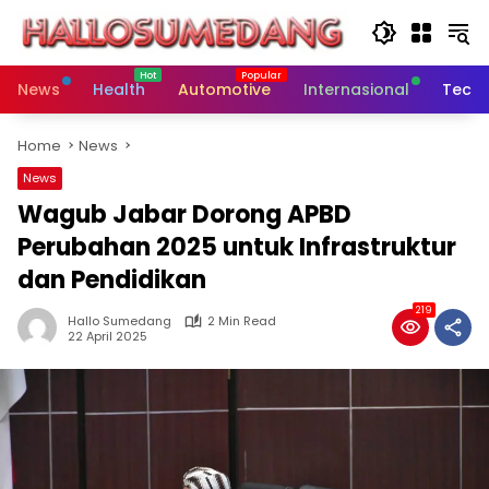
Skip
to
content
News
Health
Automotive
Internasional
Tech
Home
News
News
Wagub Jabar Dorong APBD
Perubahan 2025 untuk Infrastruktur
dan Pendidikan
219
Hallo Sumedang
2 Min Read
22 April 2025