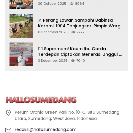
Seni Budaya!
30 October 2025
8064
⚔️ Perang Lawan Sampah! Babinsa
Koramil 1004 Tanjungsari Pimpin Warga
Bersihkan Gorong-Gorong & Plastik
6 December 2025
7222
🦸‍♀️ Supermom! Kaum Ibu Garda
Terdepan Ciptakan Generasi Unggul di
Sumedang
3 December 2025
7040
Perum Orchid Green Park No. 10-C, SItu Sumedang
Utara, Sumedang, West Java, Indonesia
redaksi@hallosumedang.com