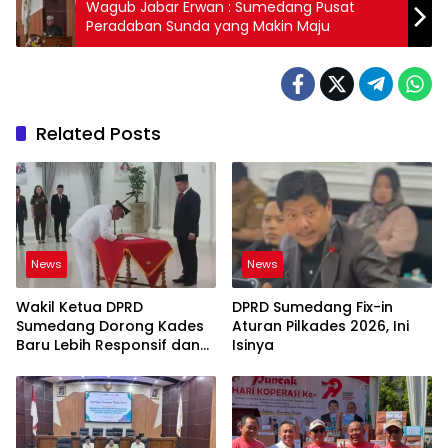
Wagub Jabar Erwan : Sumedang Pusat
Peradaban Sunda yang Makin Maju
Related Posts
News
News
Wakil Ketua DPRD
DPRD Sumedang Fix-in
Sumedang Dorong Kades
Aturan Pilkades 2026, Ini
Baru Lebih Responsif dan
Isinya
Dekat Warga