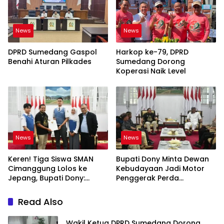
News
News
DPRD Sumedang Gaspol
Harkop ke-79, DPRD
Benahi Aturan Pilkades
Sumedang Dorong
Koperasi Naik Level
News
News
Keren! Tiga Siswa SMAN
Bupati Dony Minta Dewan
Cimanggung Lolos ke
Kebudayaan Jadi Motor
Jepang, Bupati Dony:
Penggerak Perda
Berani Mimpi Besar!
Sumedang Puseur Budaya
Sunda
Read Also
Wakil Ketua DPRD Sumedang Dorong