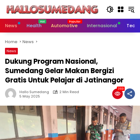
Skip
to
content
News
Health
Automotive
Internasional
Tech
Home
News
News
Dukung Program Nasional,
Sumedang Gelar Makan Bergizi
Gratis Untuk Pelajar di Jatinangor
369
Hallo Sumedang
2 Min Read
5 May 2025