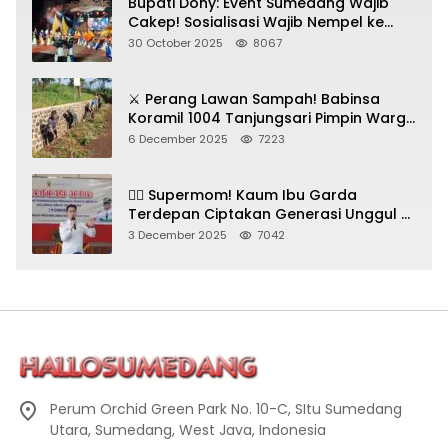
Bupati Dony: Event Sumedang Wajib
Cakep! Sosialisasi Wajib Nempel ke
Seni Budaya!
30 October 2025
8067
⚔️ Perang Lawan Sampah! Babinsa
Koramil 1004 Tanjungsari Pimpin Warga
Bersihkan Gorong-Gorong & Plastik
6 December 2025
7223
🦸‍♀️ Supermom! Kaum Ibu Garda
Terdepan Ciptakan Generasi Unggul di
Sumedang
3 December 2025
7042
Perum Orchid Green Park No. 10-C, SItu Sumedang
Utara, Sumedang, West Java, Indonesia