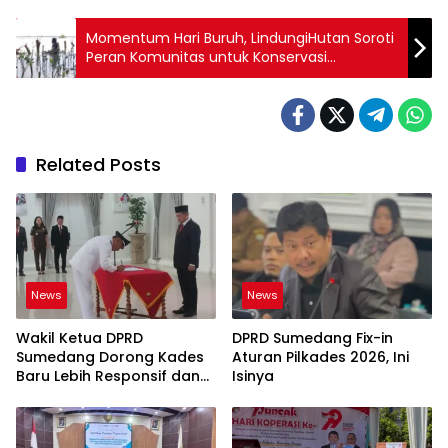
Momentum Hari Buruh, LindungiHutan Soroti
Peran Komunitas untuk Konservasi
Lingkungan
Related Posts
News
News
Wakil Ketua DPRD
DPRD Sumedang Fix-in
Sumedang Dorong Kades
Aturan Pilkades 2026, Ini
Baru Lebih Responsif dan
Isinya
Dekat Warga