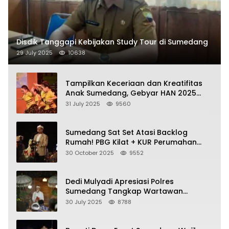
Disdik Tanggapi Kebijakan Study Tour di Sumedang
29 July 2025
10638
Tampilkan Keceriaan dan Kreatifitas
Anak Sumedang, Gebyar HAN 2025
Dihadiri Bupati dan Wabup
31 July 2025
9560
Sumedang Sat Set Atasi Backlog
Rumah! PBG Kilat + KUR Perumahan
Jadi Kunci!
30 October 2025
9552
Dedi Mulyadi Apresiasi Polres
Sumedang Tangkap Wartawan
Gadungan Pemeras Kades
30 July 2025
8788