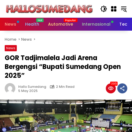
Skip
to
content
News
Health
Automotive
Internasional
Tech
Home
News
News
GOR Tadjimalela Jadi Arena
Bergengsi “Bupati Sumedang Open
2025”
395
Hallo Sumedang
2 Min Read
5 May 2025