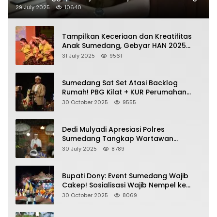
29 July 2025
10640
Tampilkan Keceriaan dan Kreatifitas
Anak Sumedang, Gebyar HAN 2025
Dihadiri Bupati dan Wabup
31 July 2025
9561
Sumedang Sat Set Atasi Backlog
Rumah! PBG Kilat + KUR Perumahan
Jadi Kunci!
30 October 2025
9555
Dedi Mulyadi Apresiasi Polres
Sumedang Tangkap Wartawan
Gadungan Pemeras Kades
30 July 2025
8789
Bupati Dony: Event Sumedang Wajib
Cakep! Sosialisasi Wajib Nempel ke
Seni Budaya!
30 October 2025
8069