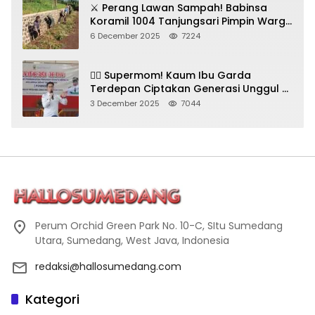
⚔️ Perang Lawan Sampah! Babinsa
Koramil 1004 Tanjungsari Pimpin Warga
Bersihkan Gorong-Gorong & Plastik
6 December 2025
7224
🦸‍♀️ Supermom! Kaum Ibu Garda
Terdepan Ciptakan Generasi Unggul di
Sumedang
3 December 2025
7044
Perum Orchid Green Park No. 10-C, SItu Sumedang
Utara, Sumedang, West Java, Indonesia
redaksi@hallosumedang.com
Kategori