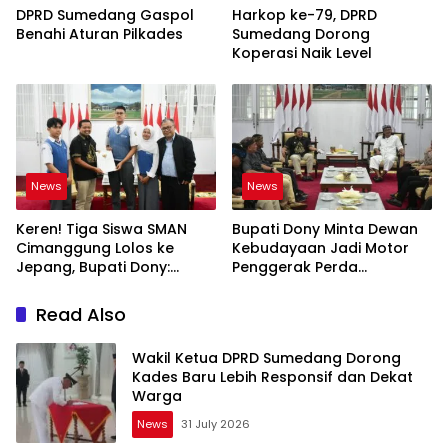
DPRD Sumedang Gaspol
Harkop ke-79, DPRD
Benahi Aturan Pilkades
Sumedang Dorong
Koperasi Naik Level
News
News
Keren! Tiga Siswa SMAN
Bupati Dony Minta Dewan
Cimanggung Lolos ke
Kebudayaan Jadi Motor
Jepang, Bupati Dony:
Penggerak Perda
Berani Mimpi Besar!
Sumedang Puseur Budaya
Sunda
Read Also
Wakil Ketua DPRD Sumedang Dorong
Kades Baru Lebih Responsif dan Dekat
Warga
News
31 July 2026