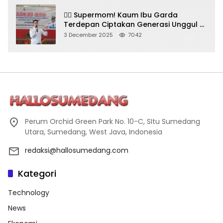
🦸‍♀️ Supermom! Kaum Ibu Garda
Terdepan Ciptakan Generasi Unggul di
Sumedang
3 December 2025
7042
Perum Orchid Green Park No. 10-C, SItu Sumedang
Utara, Sumedang, West Java, Indonesia
redaksi@hallosumedang.com
Kategori
Technology
News