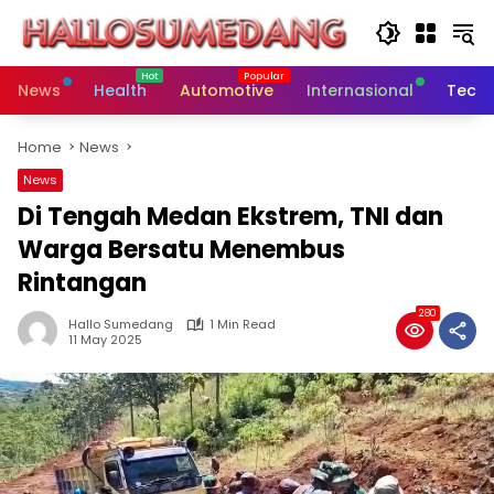
Skip
to
content
News
Health
Automotive
Internasional
Tech
Home
News
News
Di Tengah Medan Ekstrem, TNI dan
Warga Bersatu Menembus
Rintangan
280
Hallo Sumedang
1 Min Read
11 May 2025