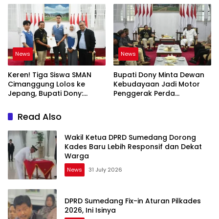
News
News
Keren! Tiga Siswa SMAN
Bupati Dony Minta Dewan
Cimanggung Lolos ke
Kebudayaan Jadi Motor
Jepang, Bupati Dony:
Penggerak Perda
Berani Mimpi Besar!
Sumedang Puseur Budaya
Sunda
Read Also
Wakil Ketua DPRD Sumedang Dorong
Kades Baru Lebih Responsif dan Dekat
Warga
News
31 July 2026
DPRD Sumedang Fix-in Aturan Pilkades
2026, Ini Isinya