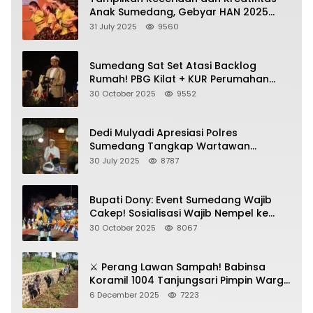
Anak Sumedang, Gebyar HAN 2025
Dihadiri Bupati dan Wabup
31 July 2025
9560
Sumedang Sat Set Atasi Backlog
Rumah! PBG Kilat + KUR Perumahan
Jadi Kunci!
30 October 2025
9552
Dedi Mulyadi Apresiasi Polres
Sumedang Tangkap Wartawan
Gadungan Pemeras Kades
30 July 2025
8787
Bupati Dony: Event Sumedang Wajib
Cakep! Sosialisasi Wajib Nempel ke
Seni Budaya!
30 October 2025
8067
⚔️ Perang Lawan Sampah! Babinsa
Koramil 1004 Tanjungsari Pimpin Warga
Bersihkan Gorong-Gorong & Plastik
6 December 2025
7223