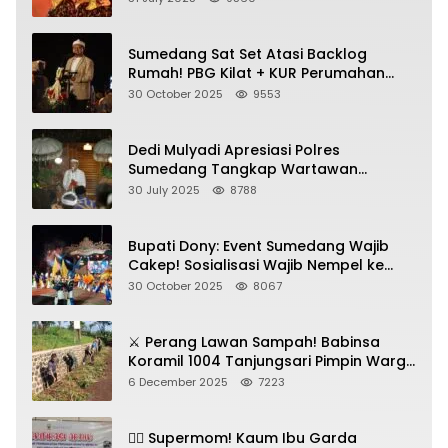
Sumedang Sat Set Atasi Backlog
Rumah! PBG Kilat + KUR Perumahan
Jadi Kunci!
30 October 2025
9553
Dedi Mulyadi Apresiasi Polres
Sumedang Tangkap Wartawan
Gadungan Pemeras Kades
30 July 2025
8788
Bupati Dony: Event Sumedang Wajib
Cakep! Sosialisasi Wajib Nempel ke
Seni Budaya!
30 October 2025
8067
⚔️ Perang Lawan Sampah! Babinsa
Koramil 1004 Tanjungsari Pimpin Warga
Bersihkan Gorong-Gorong & Plastik
6 December 2025
7223
🦸‍♀️ Supermom! Kaum Ibu Garda