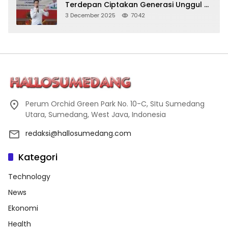
Terdepan Ciptakan Generasi Unggul di
Sumedang
3 December 2025
7042
Perum Orchid Green Park No. 10-C, SItu Sumedang
Utara, Sumedang, West Java, Indonesia
redaksi@hallosumedang.com
Kategori
Technology
News
Ekonomi
Health