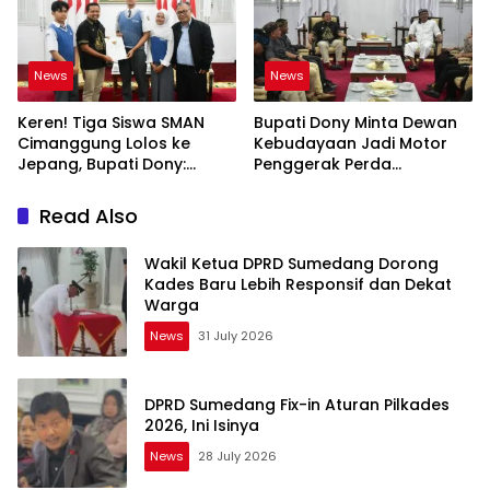
News
News
Keren! Tiga Siswa SMAN
Bupati Dony Minta Dewan
Cimanggung Lolos ke
Kebudayaan Jadi Motor
Jepang, Bupati Dony:
Penggerak Perda
Berani Mimpi Besar!
Sumedang Puseur Budaya
Sunda
Read Also
Wakil Ketua DPRD Sumedang Dorong
Kades Baru Lebih Responsif dan Dekat
Warga
News
31 July 2026
DPRD Sumedang Fix-in Aturan Pilkades
2026, Ini Isinya
News
28 July 2026