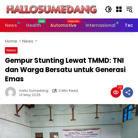
Skip
to
content
News
Health
Automotive
Internasional
Tech
Home
News
News
Gempur Stunting Lewat TMMD: TNI
dan Warga Bersatu untuk Generasi
Emas
312
Hallo Sumedang
2 Min Read
13 May 2025