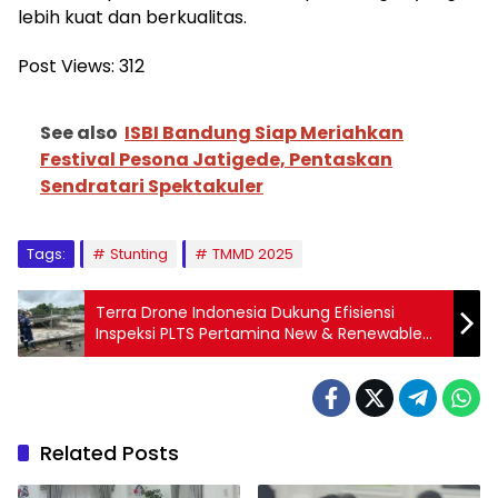
lebih kuat dan berkualitas.
Post Views:
312
See also
ISBI Bandung Siap Meriahkan
Festival Pesona Jatigede, Pentaskan
Sendratari Spektakuler
Tags:
Stunting
TMMD 2025
Terra Drone Indonesia Dukung Efisiensi
Inspeksi PLTS Pertamina New & Renewable
Energy dengan Teknologi Drone dan AI
Related Posts