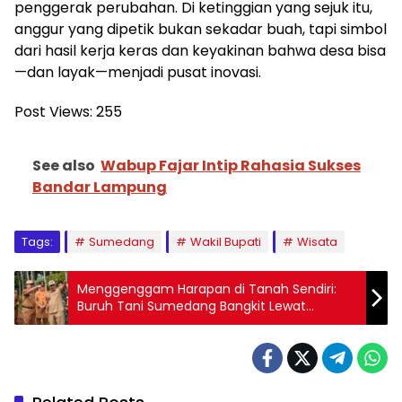
penggerak perubahan. Di ketinggian yang sejuk itu,
anggur yang dipetik bukan sekadar buah, tapi simbol
dari hasil kerja keras dan keyakinan bahwa desa bisa
—dan layak—menjadi pusat inovasi.
Post Views:
255
See also
Wabup Fajar Intip Rahasia Sukses
Bandar Lampung
Tags:
Sumedang
Wakil Bupati
Wisata
Menggenggam Harapan di Tanah Sendiri:
Buruh Tani Sumedang Bangkit Lewat
Program STARBAK