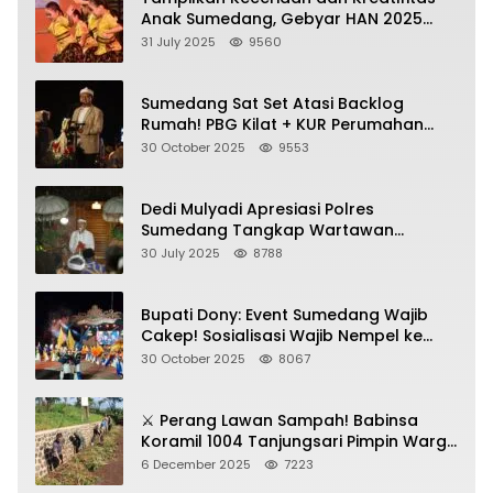
Anak Sumedang, Gebyar HAN 2025
Dihadiri Bupati dan Wabup
31 July 2025
9560
Sumedang Sat Set Atasi Backlog
Rumah! PBG Kilat + KUR Perumahan
Jadi Kunci!
30 October 2025
9553
Dedi Mulyadi Apresiasi Polres
Sumedang Tangkap Wartawan
Gadungan Pemeras Kades
30 July 2025
8788
Bupati Dony: Event Sumedang Wajib
Cakep! Sosialisasi Wajib Nempel ke
Seni Budaya!
30 October 2025
8067
⚔️ Perang Lawan Sampah! Babinsa
Koramil 1004 Tanjungsari Pimpin Warga
Bersihkan Gorong-Gorong & Plastik
6 December 2025
7223