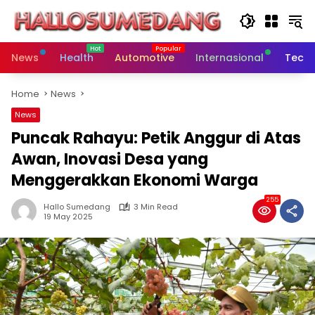
Skip
to
content
News
Health
Automotive
Internasional
Tech
Home
News
News
Puncak Rahayu: Petik Anggur di Atas
Awan, Inovasi Desa yang
Menggerakkan Ekonomi Warga
255
Hallo Sumedang
3 Min Read
19 May 2025