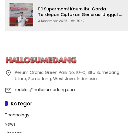
🦸‍♀️ Supermom! Kaum Ibu Garda
Terdepan Ciptakan Generasi Unggul di
Sumedang
3 December 2025
7042
Perum Orchid Green Park No. 10-C, SItu Sumedang
Utara, Sumedang, West Java, Indonesia
redaksi@hallosumedang.com
Kategori
Technology
News