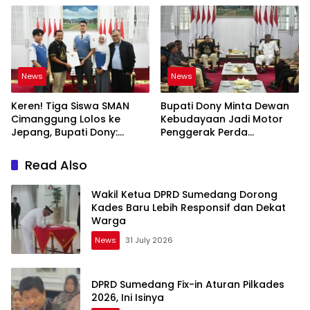
News
News
Keren! Tiga Siswa SMAN
Bupati Dony Minta Dewan
Cimanggung Lolos ke
Kebudayaan Jadi Motor
Jepang, Bupati Dony:
Penggerak Perda
Berani Mimpi Besar!
Sumedang Puseur Budaya
Sunda
Read Also
Wakil Ketua DPRD Sumedang Dorong
Kades Baru Lebih Responsif dan Dekat
Warga
News
31 July 2026
DPRD Sumedang Fix-in Aturan Pilkades
2026, Ini Isinya