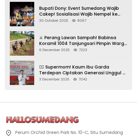
Bupati Dony: Event Sumedang Wajib
Cakep! Sosialisasi Wajib Nempel ke
Seni Budaya!
30 October 2025
8067
⚔️ Perang Lawan Sampah! Babinsa
Koramil 1004 Tanjungsari Pimpin Warga
Bersihkan Gorong-Gorong & Plastik
6 December 2025
7223
🦸‍♀️ Supermom! Kaum Ibu Garda
Terdepan Ciptakan Generasi Unggul di
Sumedang
3 December 2025
7042
Perum Orchid Green Park No. 10-C, SItu Sumedang