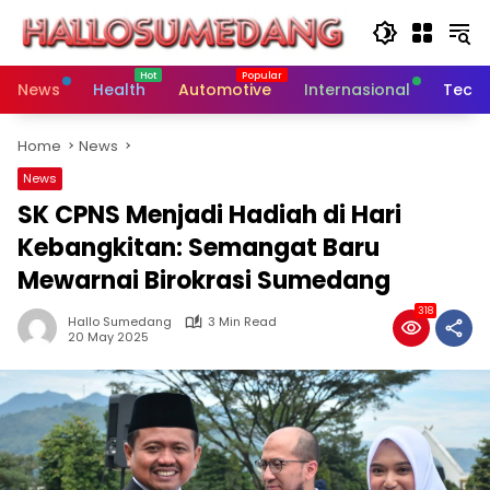
Skip
to
content
News
Health
Automotive
Internasional
Tech
Home
News
News
SK CPNS Menjadi Hadiah di Hari
Kebangkitan: Semangat Baru
Mewarnai Birokrasi Sumedang
318
Hallo Sumedang
3 Min Read
20 May 2025