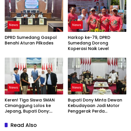
News
News
DPRD Sumedang Gaspol
Harkop ke-79, DPRD
Benahi Aturan Pilkades
Sumedang Dorong
Koperasi Naik Level
News
News
Keren! Tiga Siswa SMAN
Bupati Dony Minta Dewan
Cimanggung Lolos ke
Kebudayaan Jadi Motor
Jepang, Bupati Dony:
Penggerak Perda
Berani Mimpi Besar!
Sumedang Puseur Budaya
Sunda
Read Also