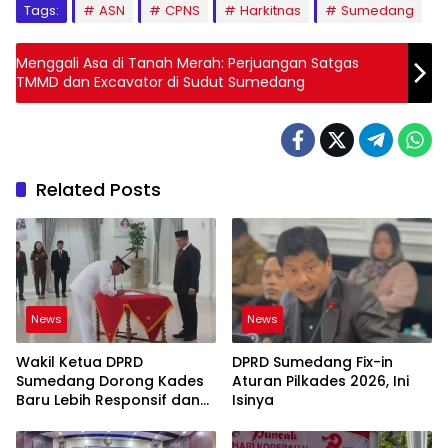
Tags:
ASN
CPNS
Harkitnas
Sumedang
Menggali Asa di Tanah Merah: Perjuangan Satgas
TMMD dan Excavator di Sudut Sumedang
Related Posts
News
News
Wakil Ketua DPRD
DPRD Sumedang Fix-in
Sumedang Dorong Kades
Aturan Pilkades 2026, Ini
Baru Lebih Responsif dan
Isinya
Dekat Warga