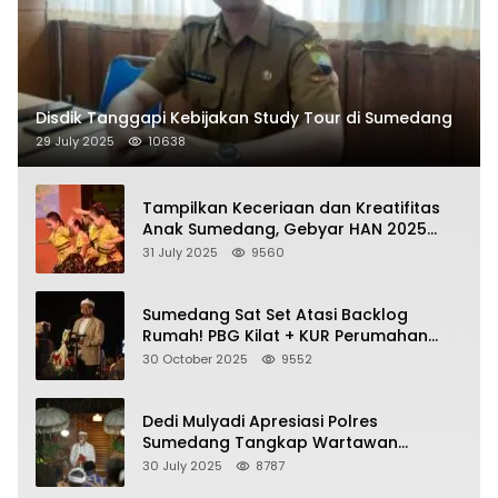
Disdik Tanggapi Kebijakan Study Tour di Sumedang
29 July 2025
10638
Tampilkan Keceriaan dan Kreatifitas
Anak Sumedang, Gebyar HAN 2025
Dihadiri Bupati dan Wabup
31 July 2025
9560
Sumedang Sat Set Atasi Backlog
Rumah! PBG Kilat + KUR Perumahan
Jadi Kunci!
30 October 2025
9552
Dedi Mulyadi Apresiasi Polres
Sumedang Tangkap Wartawan
Gadungan Pemeras Kades
30 July 2025
8787