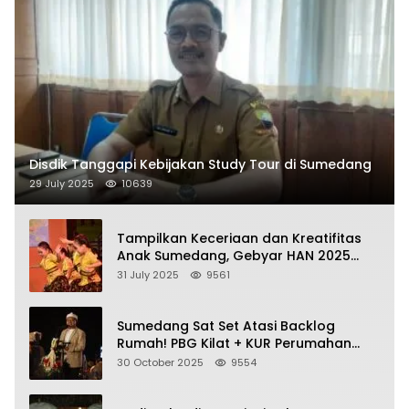
Disdik Tanggapi Kebijakan Study Tour di Sumedang
29 July 2025
10639
Tampilkan Keceriaan dan Kreatifitas
Anak Sumedang, Gebyar HAN 2025
Dihadiri Bupati dan Wabup
31 July 2025
9561
Sumedang Sat Set Atasi Backlog
Rumah! PBG Kilat + KUR Perumahan
Jadi Kunci!
30 October 2025
9554