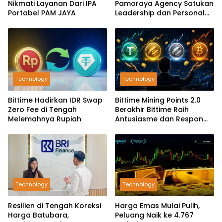
Nikmati Layanan Dari IPA
Pamoraya Agency Satukan
Portabel PAM JAYA
Leadership dan Personal
Branding SDM
Technology
Technology
Bittime Hadirkan IDR Swap
Bittime Mining Points 2.0
Zero Fee di Tengah
Berakhir Bittime Raih
Melemahnya Rupiah
Antusiasme dan Respon
Positif Investor
Technology
Technology
Resilien di Tengah Koreksi
Harga Emas Mulai Pulih,
Harga Batubara,
Peluang Naik ke 4.767