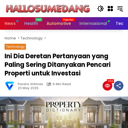
Skip
to
content
News
Health
Automotive
Internasional
Tech
Home
Technology
Technology
Ini Dia Deretan Pertanyaan yang
Paling Sering Ditanyakan Pencari
Properti untuk Investasi
396
Pondra Vritimes
6 Min Read
23 May 2025