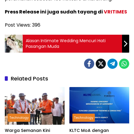
Press Release ini juga sudah tayang di
VRITIMES
Post Views:
396
Alasan Intimate Wedding Mencuri Hati
Pasangan Muda
Related Posts
Technology
Technology
Warga Semanan Kini
KLTC MoA dengan