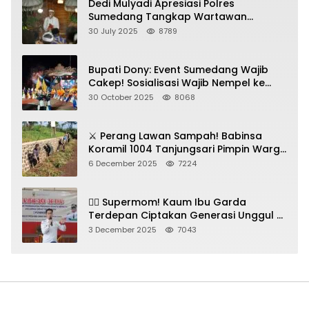
Dedi Mulyadi Apresiasi Polres
Sumedang Tangkap Wartawan
Gadungan Pemeras Kades
30 July 2025
8789
Bupati Dony: Event Sumedang Wajib
Cakep! Sosialisasi Wajib Nempel ke
Seni Budaya!
30 October 2025
8068
⚔️ Perang Lawan Sampah! Babinsa
Koramil 1004 Tanjungsari Pimpin Warga
Bersihkan Gorong-Gorong & Plastik
6 December 2025
7224
🦸‍♀️ Supermom! Kaum Ibu Garda
Terdepan Ciptakan Generasi Unggul di
Sumedang
3 December 2025
7043