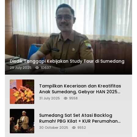
Disdik Tanggapi Kebijakan Study Tour di Sumedang
29 July 2025
10637
Tampilkan Keceriaan dan Kreatifitas
Anak Sumedang, Gebyar HAN 2025
Dihadiri Bupati dan Wabup
31 July 2025
9558
Sumedang Sat Set Atasi Backlog
Rumah! PBG Kilat + KUR Perumahan
Jadi Kunci!
30 October 2025
9552