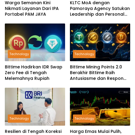
Warga Semanan Kini
KLTC MoA dengan
Nikmati Layanan Dari IPA
Pamoraya Agency Satukan
Portabel PAM JAYA
Leadership dan Personal
Branding SDM
Technology
Technology
Bittime Hadirkan IDR Swap
Bittime Mining Points 2.0
Zero Fee di Tengah
Berakhir Bittime Raih
Melemahnya Rupiah
Antusiasme dan Respon
Positif Investor
Technology
Technology
Resilien di Tengah Koreksi
Harga Emas Mulai Pulih,