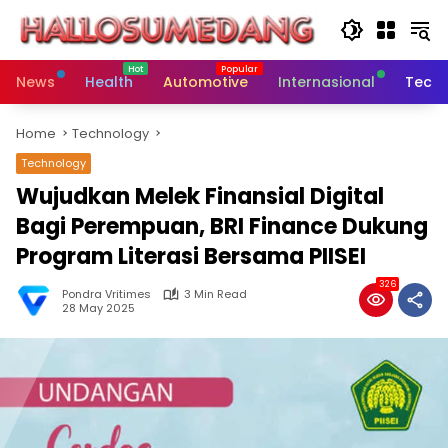
Skip
to
content
News
Health
Automotive
Internasional
Tech
Home
Technology
Technology
Wujudkan Melek Finansial Digital
Bagi Perempuan, BRI Finance Dukung
Program Literasi Bersama PIISEI
326
Pondra Vritimes
3 Min Read
28 May 2025