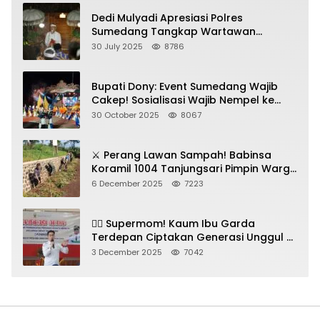
Dedi Mulyadi Apresiasi Polres
Sumedang Tangkap Wartawan
Gadungan Pemeras Kades
30 July 2025
8786
Bupati Dony: Event Sumedang Wajib
Cakep! Sosialisasi Wajib Nempel ke
Seni Budaya!
30 October 2025
8067
⚔️ Perang Lawan Sampah! Babinsa
Koramil 1004 Tanjungsari Pimpin Warga
Bersihkan Gorong-Gorong & Plastik
6 December 2025
7223
🦸‍♀️ Supermom! Kaum Ibu Garda
Terdepan Ciptakan Generasi Unggul di
Sumedang
3 December 2025
7042