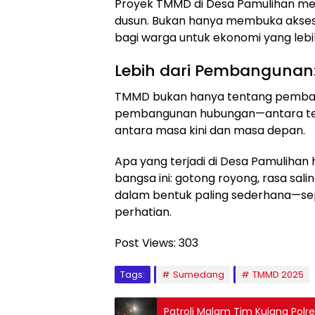
Proyek TMMD di Desa Pamulihan me
dusun. Bukan hanya membuka akses 
bagi warga untuk ekonomi yang lebi
Lebih dari Pembangunan: 
TMMD bukan hanya tentang pembanguna
pembangunan hubungan—antara tent
antara masa kini dan masa depan.
Apa yang terjadi di Desa Pamulihan h
bangsa ini: gotong royong, rasa sali
dalam bentuk paling sederhana—sepi
perhatian.
Post Views:
303
Tags:
Sumedang
TMMD 2025
Patroli Malam Tim Kujang Pol