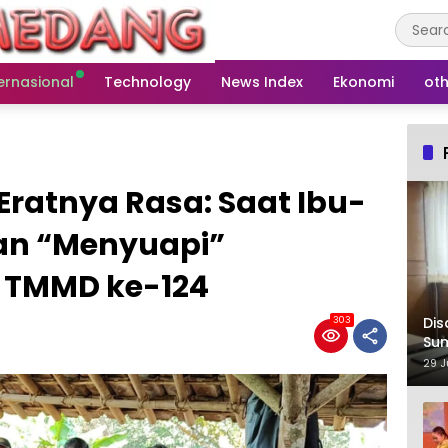
ernasional
Technology
News Index
Ekonomi
oth
ratnya Rasa: Saat Ibu-
an “Menyuapi”
 TMMD ke-124
Dis
303
Su
29 J