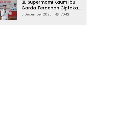
🦸‍♀️ Supermom! Kaum Ibu
Garda Terdepan Ciptakan
Generasi Unggul di
3 December 2025
7042
Sumedang