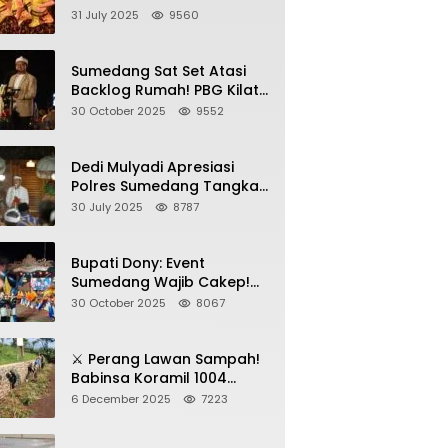
Sumedang, Gebyar HAN
31 July 2025
9560
2025 Dihadiri Bupati dan
Wabup
Sumedang Sat Set Atasi
Backlog Rumah! PBG Kilat
+ KUR Perumahan Jadi
30 October 2025
9552
Kunci!
Dedi Mulyadi Apresiasi
Polres Sumedang Tangkap
Wartawan Gadungan
30 July 2025
8787
Pemeras Kades
Bupati Dony: Event
Sumedang Wajib Cakep!
Sosialisasi Wajib Nempel
30 October 2025
8067
ke Seni Budaya!
⚔️ Perang Lawan Sampah!
Babinsa Koramil 1004
Tanjungsari Pimpin Warga
6 December 2025
7223
Bersihkan Gorong-Gorong
& Plastik