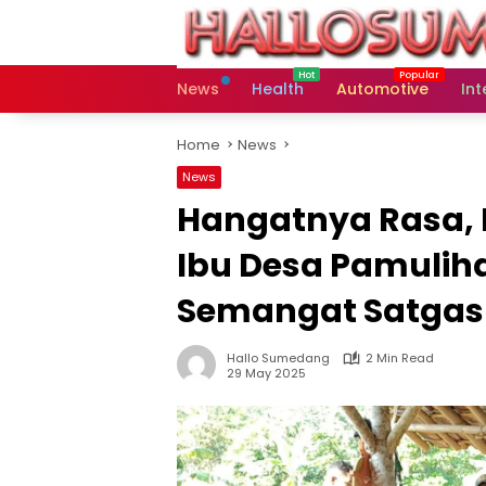
Skip
to
content
News
Health
Automotive
Int
Home
News
News
Hangatnya Rasa, E
Ibu Desa Pamulih
Semangat Satgas
Hallo Sumedang
2 Min Read
29 May 2025