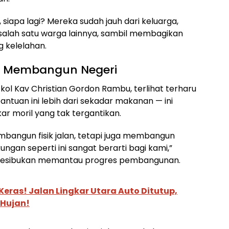
iapa lagi? Mereka sudah jauh dari keluarga,
 salah satu warga lainnya, sambil membagikan
g kelelahan.
ti Membangun Negeri
l Kav Christian Gordon Rambu, terlihat terharu
ntuan ini lebih dari sekadar makanan — ini
r moril yang tak tergantikan.
bangun fisik jalan, tetapi juga membangun
gan seperti ini sangat berarti bagi kami,”
 kesibukan memantau progres pembangunan.
eras! Jalan Lingkar Utara Auto Ditutup,
 Hujan!