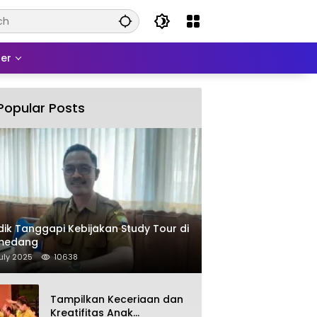
er
Popular Posts
dik Tanggapi Kebijakan Study Tour di
medang
uly 2025
10638
Tampilkan Keceriaan dan
Kreatifitas Anak