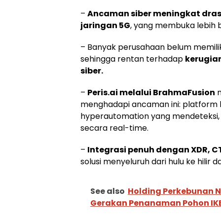
–
Ancaman siber meningkat dras
jaringan 5G
, yang membuka lebih ba
– Banyak perusahaan belum memilik
sehingga rentan terhadap
kerugian
siber.
–
Peris.ai melalui BrahmaFusion
m
menghadapi ancaman ini: platform 
hyperautomation yang mendeteksi,
secara real-time.
–
Integrasi penuh dengan XDR, CT
solusi menyeluruh dari hulu ke hilir 
See also
Holding Perkebunan N
Gerakan Penanaman Pohon IKB