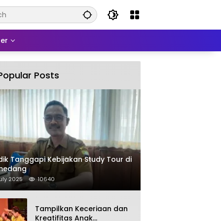
er
Popular Posts
dik Tanggapi Kebijakan Study Tour di
medang
uly 2025
10640
Tampilkan Keceriaan dan
Kreatifitas Anak