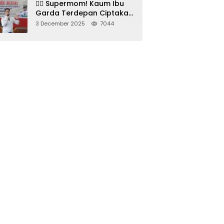
🦸‍♀️ Supermom! Kaum Ibu
Garda Terdepan Ciptakan
Generasi Unggul di
3 December 2025
7044
Sumedang