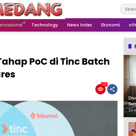
ernasional
Technology
News Index
Ekonomi
oth
 Tahap PoC di Tinc Batch
ures
262
Dis
Su
29 J