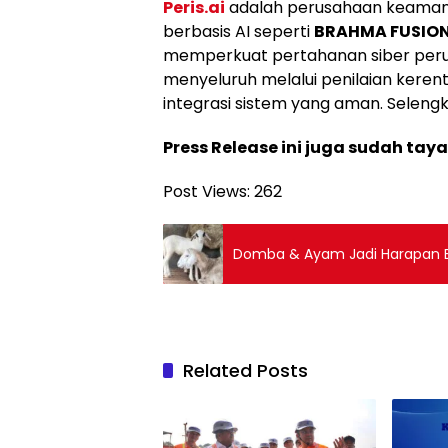
Peris.ai
adalah perusahaan keamana
berbasis AI seperti
BRAHMA FUSIO
memperkuat pertahanan siber peru
menyeluruh melalui penilaian kerent
integrasi sistem yang aman. Seleng
Press Release ini juga sudah tay
Post Views:
262
Domba & Ayam Jadi Harapan 
Related Posts