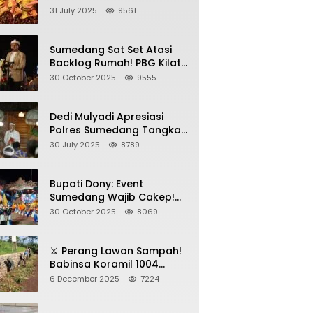
Sumedang, Gebyar HAN
31 July 2025
9561
2025 Dihadiri Bupati dan
Wabup
Sumedang Sat Set Atasi
Backlog Rumah! PBG Kilat
+ KUR Perumahan Jadi
30 October 2025
9555
Kunci!
Dedi Mulyadi Apresiasi
Polres Sumedang Tangkap
Wartawan Gadungan
30 July 2025
8789
Pemeras Kades
Bupati Dony: Event
Sumedang Wajib Cakep!
Sosialisasi Wajib Nempel
30 October 2025
8069
ke Seni Budaya!
⚔️ Perang Lawan Sampah!
Babinsa Koramil 1004
Tanjungsari Pimpin Warga
6 December 2025
7224
Bersihkan Gorong-Gorong
& Plastik