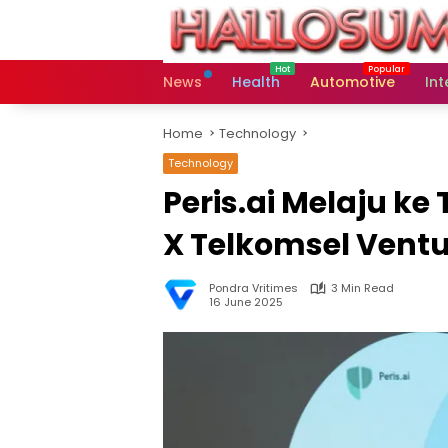
Skip
to
content
News
Health
Automotive
Int
Home
Technology
Technology
Peris.ai Melaju ke
X Telkomsel Vent
Pondra Vritimes
3 Min Read
16 June 2025