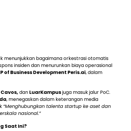
ntuk menunjukkan bagaimana orkestrasi otomatis
spons insiden dan menurunkan biaya operasional
VP of Business Development Peris.ai
, dalam
 Cavos,
dan
LuarKampus
juga masuk jalur PoC.
nda
, menegaskan dalam keterangan media
uk
“Menghubungkan talenta startup ke aset dan
erskala nasional.”
 Saat Ini?