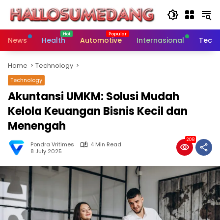
Skip
to
content
News
Health
Automotive
Internasional
Tech
Home
Technology
Technology
Akuntansi UMKM: Solusi Mudah
Kelola Keuangan Bisnis Kecil dan
Menengah
208
Pondra Vritimes
4 Min Read
8 July 2025