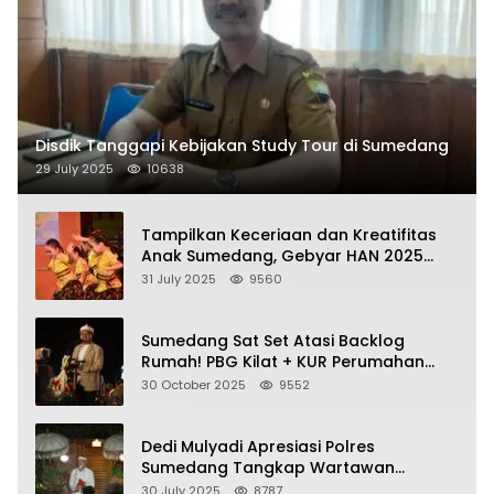
Disdik Tanggapi Kebijakan Study Tour di Sumedang
29 July 2025
10638
Tampilkan Keceriaan dan Kreatifitas
Anak Sumedang, Gebyar HAN 2025
Dihadiri Bupati dan Wabup
31 July 2025
9560
Sumedang Sat Set Atasi Backlog
Rumah! PBG Kilat + KUR Perumahan
Jadi Kunci!
30 October 2025
9552
Dedi Mulyadi Apresiasi Polres
Sumedang Tangkap Wartawan
Gadungan Pemeras Kades
30 July 2025
8787