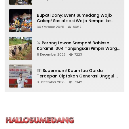
Bupati Dony: Event Sumedang Wajib
Cakep! Sosialisasi Wajib Nempel ke
Seni Budaya!
30 October 2025
8067
⚔️ Perang Lawan Sampah! Babinsa
Koramil 1004 Tanjungsari Pimpin Warga
Bersihkan Gorong-Gorong & Plastik
6 December 2025
7223
🦸‍♀️ Supermom! Kaum Ibu Garda
Terdepan Ciptakan Generasi Unggul di
Sumedang
3 December 2025
7042