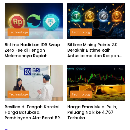
Technology
Technology
Bittime Hadirkan IDR Swap
Bittime Mining Points 2.0
Zero Fee di Tengah
Berakhir Bittime Raih
Melemahnya Rupiah
Antusiasme dan Respon
Positif Investor
Technology
Technology
Resilien di Tengah Koreksi
Harga Emas Mulai Pulih,
Harga Batubara,
Peluang Naik ke 4.767
Pembiayaan Alat Berat BRI
Terbuka
Finance Ekspansif