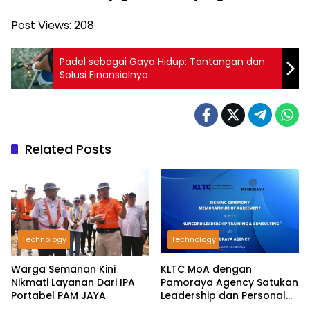
Post Views:
208
Padel sebagai Gaya Hidup: Tantangan dan
Solusi Finansialnya
Related Posts
Technology
Technology
Warga Semanan Kini
KLTC MoA dengan
Nikmati Layanan Dari IPA
Pamoraya Agency Satukan
Portabel PAM JAYA
Leadership dan Personal
Branding SDM