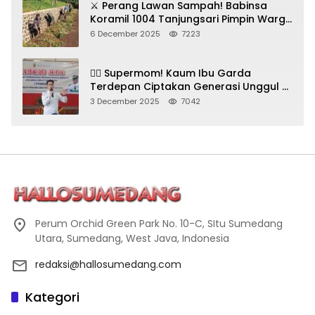
⚔️ Perang Lawan Sampah! Babinsa
Koramil 1004 Tanjungsari Pimpin Warga
Bersihkan Gorong-Gorong & Plastik
6 December 2025
7223
🦸‍♀️ Supermom! Kaum Ibu Garda
Terdepan Ciptakan Generasi Unggul di
Sumedang
3 December 2025
7042
Perum Orchid Green Park No. 10-C, SItu Sumedang
Utara, Sumedang, West Java, Indonesia
redaksi@hallosumedang.com
Kategori