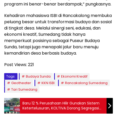
program ini benar-benar berdampak,” pungkasnya.
Kehadiran mahasiswa ISBI di Rancakalong membuka
peluang besar untuk transformasi budaya dan sosial
di tingkat desa. Melalui sinergi seni, edukasi, dan
ekonomi kreatif, Sumedang tidak hanya
memperkuat posisinya sebagai Puseur Budaya
Sunda, tetapi juga menapaki jalur baru menuju
kemandirian desa berbasis budaya.
Post Views:
221
Tags:
Budaya Sunda
Ekonomi Kreatif
Geotheater
KKN ISBI
Rancakalong Sumedang
Tari Sumedang
Baru 12 % Perusahaan Hilir Gunakan Sistem
Ketertelusuran, KOLTIVA Dorong Segregasi
Inklusif Agar Petani Tidak Tersisih