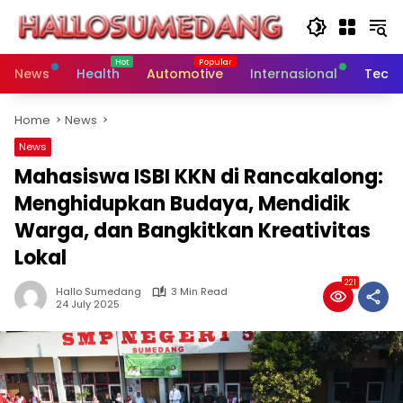
Skip
to
content
News
Health
Automotive
Internasional
Tech
Home
News
News
Mahasiswa ISBI KKN di Rancakalong:
Menghidupkan Budaya, Mendidik
Warga, dan Bangkitkan Kreativitas
Lokal
221
Hallo Sumedang
3 Min Read
24 July 2025