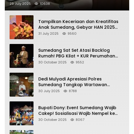
29 July 2025
10638
Tampilkan Keceriaan dan Kreatifitas
Anak Sumedang, Gebyar HAN 2025
Dihadiri Bupati dan Wabup
31 July 2025
9560
Sumedang Sat Set Atasi Backlog
Rumah! PBG Kilat + KUR Perumahan
Jadi Kunci!
30 October 2025
9552
Dedi Mulyadi Apresiasi Polres
Sumedang Tangkap Wartawan
Gadungan Pemeras Kades
30 July 2025
8788
Bupati Dony: Event Sumedang Wajib
Cakep! Sosialisasi Wajib Nempel ke
Seni Budaya!
30 October 2025
8067