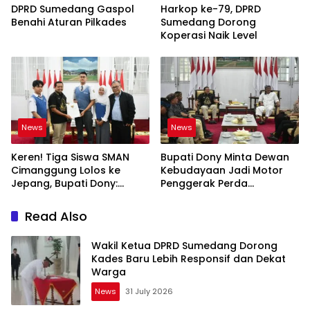
DPRD Sumedang Gaspol
Harkop ke-79, DPRD
Benahi Aturan Pilkades
Sumedang Dorong
Koperasi Naik Level
News
News
Keren! Tiga Siswa SMAN
Bupati Dony Minta Dewan
Cimanggung Lolos ke
Kebudayaan Jadi Motor
Jepang, Bupati Dony:
Penggerak Perda
Berani Mimpi Besar!
Sumedang Puseur Budaya
Sunda
Read Also
Wakil Ketua DPRD Sumedang Dorong
Kades Baru Lebih Responsif dan Dekat
Warga
News
31 July 2026