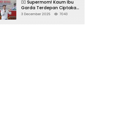
🦸‍♀️ Supermom! Kaum Ibu
Garda Terdepan Ciptakan
Generasi Unggul di
3 December 2025
7043
Sumedang