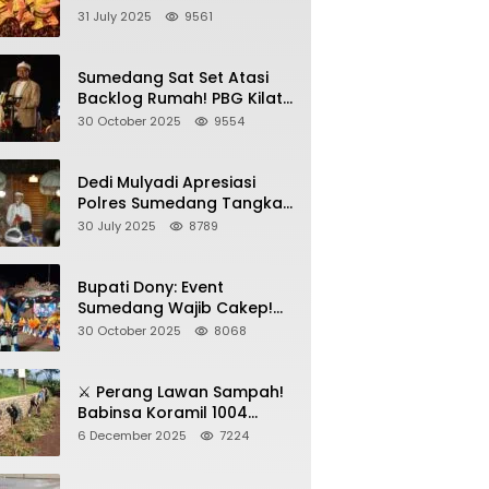
Sumedang, Gebyar HAN
31 July 2025
9561
2025 Dihadiri Bupati dan
Wabup
Sumedang Sat Set Atasi
Backlog Rumah! PBG Kilat
+ KUR Perumahan Jadi
30 October 2025
9554
Kunci!
Dedi Mulyadi Apresiasi
Polres Sumedang Tangkap
Wartawan Gadungan
30 July 2025
8789
Pemeras Kades
Bupati Dony: Event
Sumedang Wajib Cakep!
Sosialisasi Wajib Nempel
30 October 2025
8068
ke Seni Budaya!
⚔️ Perang Lawan Sampah!
Babinsa Koramil 1004
Tanjungsari Pimpin Warga
6 December 2025
7224
Bersihkan Gorong-Gorong
& Plastik