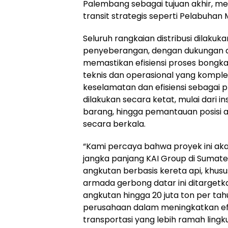
Palembang sebagai tujuan akhir, melal
transit strategis seperti Pelabuhan
Seluruh rangkaian distribusi dilaku
penyeberangan, dengan dukungan ala
memastikan efisiensi proses bongka
teknis dan operasional yang komple
keselamatan dan efisiensi sebagai 
dilakukan secara ketat, mulai dari in
barang, hingga pemantauan posisi 
secara berkala.
“Kami percaya bahwa proyek ini aka
jangka panjang KAI Group di Sumate
angkutan berbasis kereta api, khu
armada gerbong datar ini ditarge
angkutan hingga 20 juta ton per tahu
perusahaan dalam meningkatkan efis
transportasi yang lebih ramah lingku