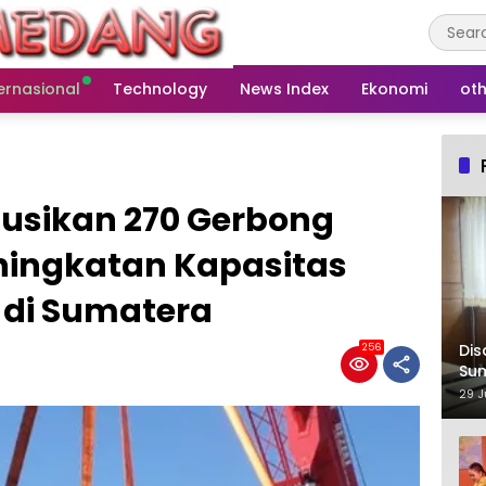
ernasional
Technology
News Index
Ekonomi
oth
ibusikan 270 Gerbong
ningkatan Kapasitas
 di Sumatera
Dis
256
Su
29 J