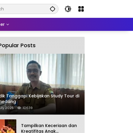
er
Popular Posts
dik Tanggapi Kebijakan Study Tour di
medang
uly 2025
10639
Tampilkan Keceriaan dan
Kreatifitas Anak