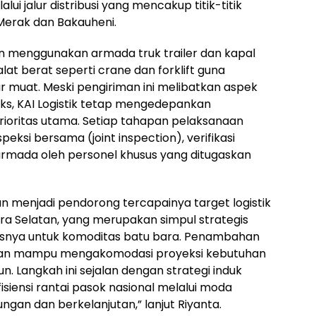
ui jalur distribusi yang mencakup titik-titik
 Merak dan Bakauheni.
kan menggunakan armada truk trailer dan kapal
t berat seperti crane dan forklift guna
r muat. Meski pengiriman ini melibatkan aspek
ks, KAI Logistik tetap mengedepankan
prioritas utama. Setiap tahapan pelaksanaan
speksi bersama (joint inspection), verifikasi
armada oleh personel khusus yang ditugaskan
n menjadi pendorong tercapainya target logistik
ra Selatan, yang merupakan simpul strategis
susnya untuk komoditas batu bara. Penambahan
tkan mampu mengakomodasi proyeksi kebutuhan
n. Langkah ini sejalan dengan strategi induk
iensi rantai pasok nasional melalui moda
ngan dan berkelanjutan,” lanjut Riyanta.