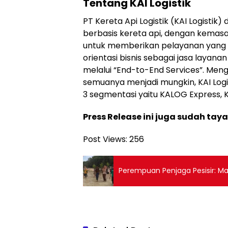
Tentang KAI Logistik
PT Kereta Api Logistik (KAI Logistik)
berbasis kereta api, dengan kemasan
untuk memberikan pelayanan yang ex
orientasi bisnis sebagai jasa layanan d
melalui “End-to-End Services”. Mengu
semuanya menjadi mungkin, KAI Logi
3 segmentasi yaitu KALOG Express, 
Press Release ini juga sudah tay
Post Views:
256
Perempuan Penjaga Pesisir: Ma