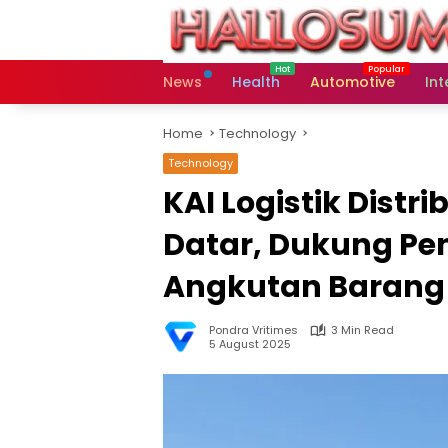
Skip
to
content
News
Health
Automotive
Int
Home
Technology
Technology
KAI Logistik Distr
Datar, Dukung Pe
Angkutan Barang
Pondra Vritimes
3 Min Read
5 August 2025