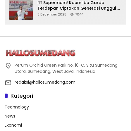
🦸‍♀️ Supermom! Kaum Ibu Garda
Terdepan Ciptakan Generasi Unggul di
Sumedang
3 December 2025
7044
Perum Orchid Green Park No. 10-C, SItu Sumedang
Utara, Sumedang, West Java, Indonesia
redaksi@hallosumedang.com
Kategori
Technology
News
Ekonomi