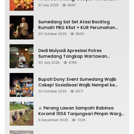
Dihadiri Bupati dan Wabup
31 July 2025
9561
Sumedang Sat Set Atasi Backlog
Rumah! PBG Kilat + KUR Perumahan
Jadi Kunci!
30 October 2025
9555
Dedi Mulyadi Apresiasi Polres
Sumedang Tangkap Wartawan
Gadungan Pemeras Kades
30 July 2025
8789
Bupati Dony: Event Sumedang Wajib
Cakep! Sosialisasi Wajib Nempel ke
Seni Budaya!
30 October 2025
8071
⚔️ Perang Lawan Sampah! Babinsa
Koramil 1004 Tanjungsari Pimpin Warga
Bersihkan Gorong-Gorong & Plastik
6 December 2025
7226