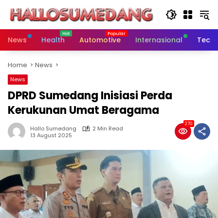
Skip
to
content
News
Health
Automotive
Internasional
Tech
Home
News
News
DPRD Sumedang Inisiasi Perda
Kerukunan Umat Beragama
270
Hallo Sumedang
2 Min Read
13 August 2025