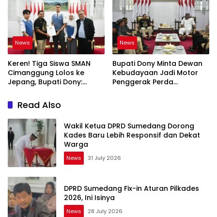
News
News
Keren! Tiga Siswa SMAN
Bupati Dony Minta Dewan
Cimanggung Lolos ke
Kebudayaan Jadi Motor
Jepang, Bupati Dony:
Penggerak Perda
Berani Mimpi Besar!
Sumedang Puseur Budaya
Sunda
Read Also
Wakil Ketua DPRD Sumedang Dorong
Kades Baru Lebih Responsif dan Dekat
Warga
News
31 July 2026
DPRD Sumedang Fix-in Aturan Pilkades
2026, Ini Isinya
News
28 July 2026