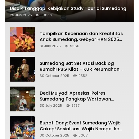
Disdik Tanggapi Kebijakan Study Tour di Sumedang
29 July 2025
10638
Tampilkan Keceriaan dan Kreatifitas
Anak Sumedang, Gebyar HAN 2025
Dihadiri Bupati dan Wabup
31 July 2025
9560
Sumedang Sat Set Atasi Backlog
Rumah! PBG Kilat + KUR Perumahan
Jadi Kunci!
30 October 2025
9552
Dedi Mulyadi Apresiasi Polres
Sumedang Tangkap Wartawan
Gadungan Pemeras Kades
30 July 2025
8787
Bupati Dony: Event Sumedang Wajib
Cakep! Sosialisasi Wajib Nempel ke
Seni Budaya!
30 October 2025
8067