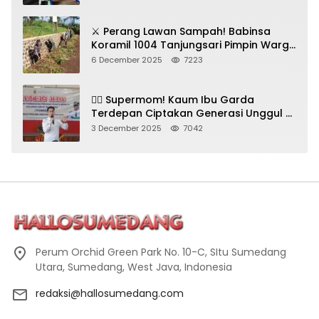
⚔️ Perang Lawan Sampah! Babinsa
Koramil 1004 Tanjungsari Pimpin Warga
Bersihkan Gorong-Gorong & Plastik
6 December 2025
7223
🦸‍♀️ Supermom! Kaum Ibu Garda
Terdepan Ciptakan Generasi Unggul di
Sumedang
3 December 2025
7042
Perum Orchid Green Park No. 10-C, SItu Sumedang
Utara, Sumedang, West Java, Indonesia
redaksi@hallosumedang.com