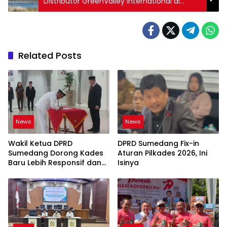
Distributor GreenValley International di
Indonesia
Related Posts
News
News
Wakil Ketua DPRD
DPRD Sumedang Fix-in
Sumedang Dorong Kades
Aturan Pilkades 2026, Ini
Baru Lebih Responsif dan
Isinya
Dekat Warga