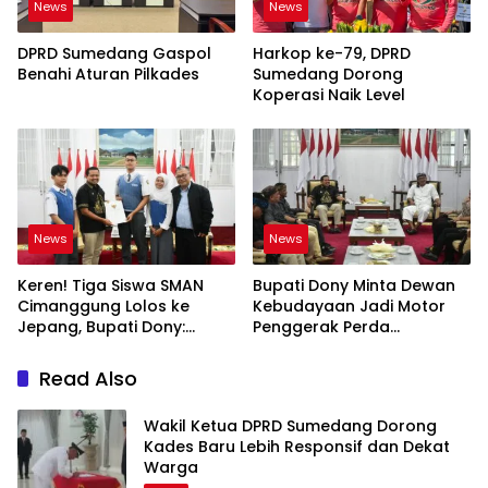
News
News
DPRD Sumedang Gaspol
Harkop ke-79, DPRD
Benahi Aturan Pilkades
Sumedang Dorong
Koperasi Naik Level
News
News
Keren! Tiga Siswa SMAN
Bupati Dony Minta Dewan
Cimanggung Lolos ke
Kebudayaan Jadi Motor
Jepang, Bupati Dony:
Penggerak Perda
Berani Mimpi Besar!
Sumedang Puseur Budaya
Sunda
Read Also
Wakil Ketua DPRD Sumedang Dorong
Kades Baru Lebih Responsif dan Dekat
Warga