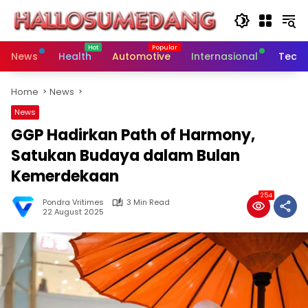
Skip
to
content
News
Health
Automotive
Internasional
Tech
Home
News
News
GGP Hadirkan Path of Harmony,
Satukan Budaya dalam Bulan
Kemerdekaan
254
Pondra Vritimes
3 Min Read
22 August 2025