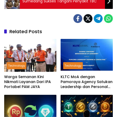
Sumedang Sukses Tangani Penyakit TBC
Related Posts
Technology
Technology
Warga Semanan Kini
KLTC MoA dengan
Nikmati Layanan Dari IPA
Pamoraya Agency Satukan
Portabel PAM JAYA
Leadership dan Personal
Branding SDM