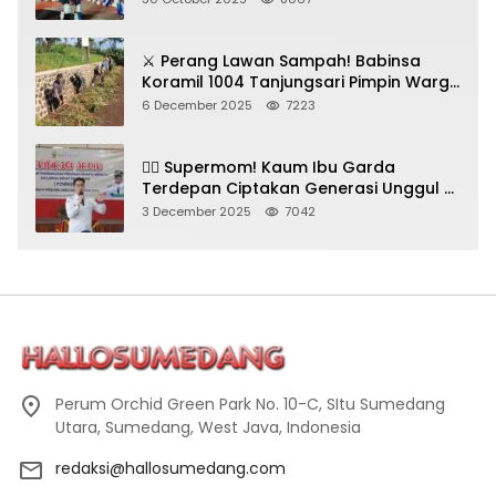
⚔️ Perang Lawan Sampah! Babinsa
Koramil 1004 Tanjungsari Pimpin Warga
Bersihkan Gorong-Gorong & Plastik
6 December 2025
7223
🦸‍♀️ Supermom! Kaum Ibu Garda
Terdepan Ciptakan Generasi Unggul di
Sumedang
3 December 2025
7042
Perum Orchid Green Park No. 10-C, SItu Sumedang
Utara, Sumedang, West Java, Indonesia
redaksi@hallosumedang.com