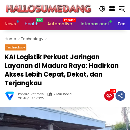
Skip
to
content
News
Health
Automotive
Internasional
Tech
Home
Technology
Technology
KAI Logistik Perkuat Jaringan
Layanan di Madura Raya: Hadirkan
Akses Lebih Cepat, Dekat, dan
Terjangkau
213
Pondra Vritimes
2 Min Read
26 August 2025