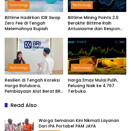
Technology
Technology
Bittime Hadirkan IDR Swap
Bittime Mining Points 2.0
Zero Fee di Tengah
Berakhir Bittime Raih
Melemahnya Rupiah
Antusiasme dan Respon
Positif Investor
Technology
Technology
Resilien di Tengah Koreksi
Harga Emas Mulai Pulih,
Harga Batubara,
Peluang Naik ke 4.767
Pembiayaan Alat Berat BRI
Terbuka
Finance Ekspansif
Read Also
Warga Semanan Kini Nikmati Layanan
Dari IPA Portabel PAM JAYA