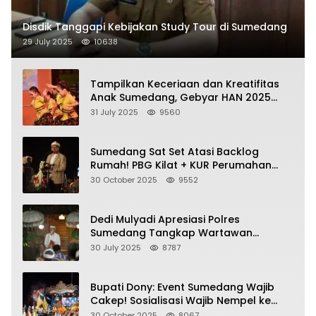
Disdik Tanggapi Kebijakan Study Tour di Sumedang
29 July 2025
10638
Tampilkan Keceriaan dan Kreatifitas
Anak Sumedang, Gebyar HAN 2025
Dihadiri Bupati dan Wabup
31 July 2025
9560
Sumedang Sat Set Atasi Backlog
Rumah! PBG Kilat + KUR Perumahan
Jadi Kunci!
30 October 2025
9552
Dedi Mulyadi Apresiasi Polres
Sumedang Tangkap Wartawan
Gadungan Pemeras Kades
30 July 2025
8787
Bupati Dony: Event Sumedang Wajib
Cakep! Sosialisasi Wajib Nempel ke
Seni Budaya!
30 October 2025
8067