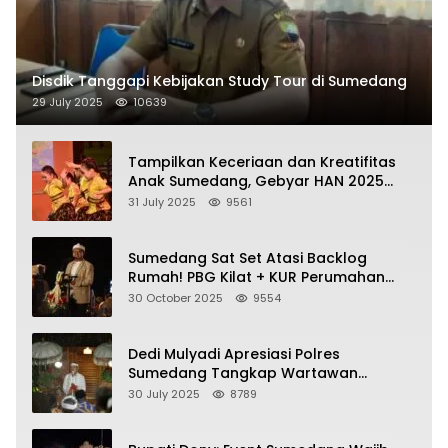
Disdik Tanggapi Kebijakan Study Tour di Sumedang
29 July 2025
10639
Tampilkan Keceriaan dan Kreatifitas
Anak Sumedang, Gebyar HAN 2025
Dihadiri Bupati dan Wabup
31 July 2025
9561
Sumedang Sat Set Atasi Backlog
Rumah! PBG Kilat + KUR Perumahan
Jadi Kunci!
30 October 2025
9554
Dedi Mulyadi Apresiasi Polres
Sumedang Tangkap Wartawan
Gadungan Pemeras Kades
30 July 2025
8789