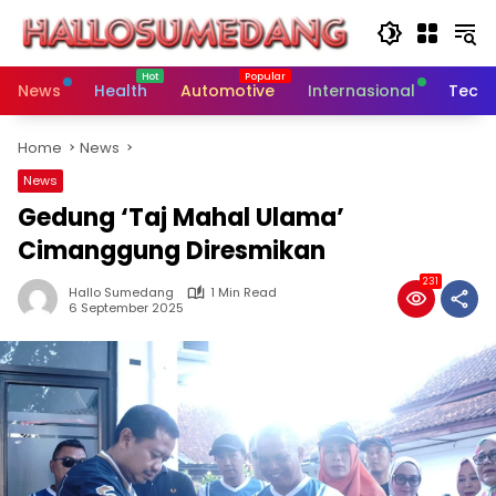
Skip
to
content
News
Health
Automotive
Internasional
Tech
Home
News
News
Gedung ‘Taj Mahal Ulama’
Cimanggung Diresmikan
231
Hallo Sumedang
1 Min Read
6 September 2025