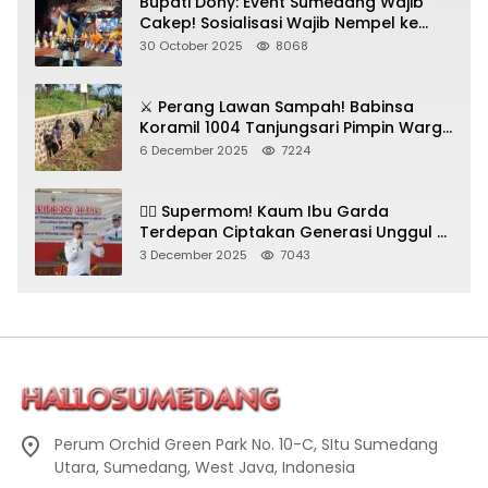
Bupati Dony: Event Sumedang Wajib
Cakep! Sosialisasi Wajib Nempel ke
Seni Budaya!
30 October 2025
8068
⚔️ Perang Lawan Sampah! Babinsa
Koramil 1004 Tanjungsari Pimpin Warga
Bersihkan Gorong-Gorong & Plastik
6 December 2025
7224
🦸‍♀️ Supermom! Kaum Ibu Garda
Terdepan Ciptakan Generasi Unggul di
Sumedang
3 December 2025
7043
Perum Orchid Green Park No. 10-C, SItu Sumedang
Utara, Sumedang, West Java, Indonesia