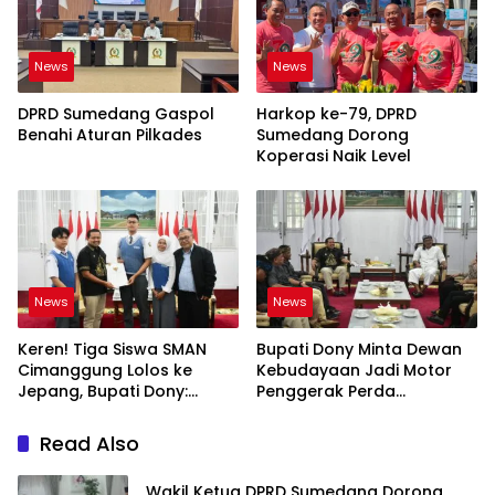
News
News
DPRD Sumedang Gaspol
Harkop ke-79, DPRD
Benahi Aturan Pilkades
Sumedang Dorong
Koperasi Naik Level
News
News
Keren! Tiga Siswa SMAN
Bupati Dony Minta Dewan
Cimanggung Lolos ke
Kebudayaan Jadi Motor
Jepang, Bupati Dony:
Penggerak Perda
Berani Mimpi Besar!
Sumedang Puseur Budaya
Sunda
Read Also
Wakil Ketua DPRD Sumedang Dorong