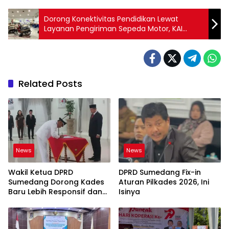
Dorong Konektivitas Pendidikan Lewat
Layanan Pengiriman Sepeda Motor, KAI
Logistik Suskes Kirim 43 Ribu Motor
Related Posts
News
News
Wakil Ketua DPRD
DPRD Sumedang Fix-in
Sumedang Dorong Kades
Aturan Pilkades 2026, Ini
Baru Lebih Responsif dan
Isinya
Dekat Warga