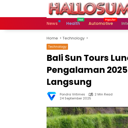
Skip
to
content
News
Health
Automotive
Int
Home
Technology
Technology
Bali Sun Tours Lun
Pengalaman 2025
Langsung
Pondra Vritimes
2 Min Read
24 September 2025