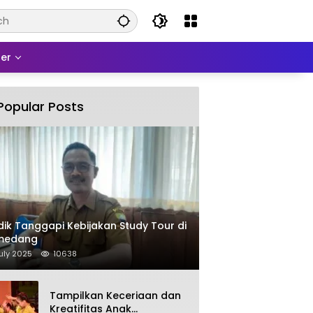
er
Popular Posts
dik Tanggapi Kebijakan Study Tour di
medang
uly 2025
10638
Tampilkan Keceriaan dan
Kreatifitas Anak