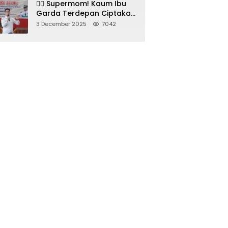
🦸‍♀️ Supermom! Kaum Ibu
Garda Terdepan Ciptakan
Generasi Unggul di
3 December 2025
7042
Sumedang