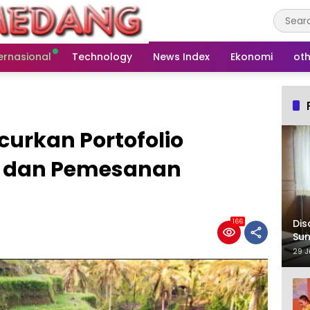
ernasional
Technology
News Index
Ekonomi
oth
curkan Portofolio
 dan Pemesanan
Dis
166
Su
29 J