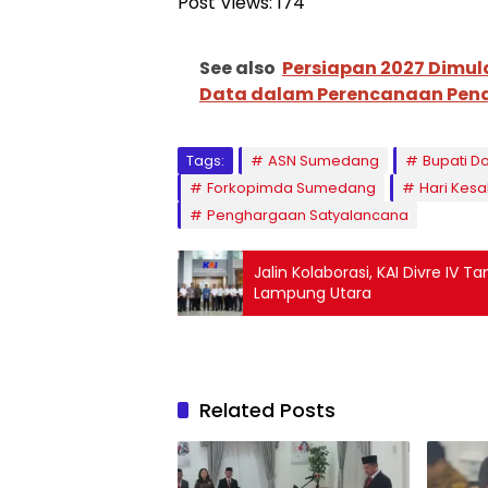
Post Views:
174
See also
Persiapan 2027 Dimula
Data dalam Perencanaan Pe
Tags:
ASN Sumedang
Bupati D
Forkopimda Sumedang
Hari Kesa
Penghargaan Satyalancana
Jalin Kolaborasi, KAI Divre IV
Lampung Utara
Related Posts