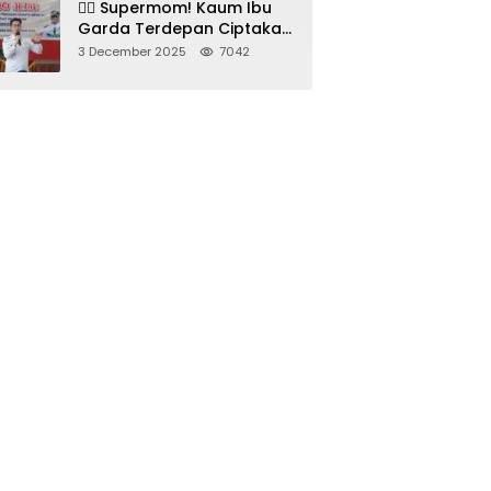
🦸‍♀️ Supermom! Kaum Ibu
Garda Terdepan Ciptakan
Generasi Unggul di
3 December 2025
7042
Sumedang