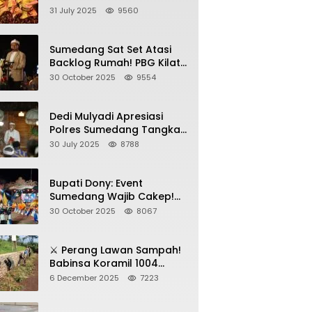
Sumedang, Gebyar HAN
31 July 2025
9560
2025 Dihadiri Bupati dan
Wabup
Sumedang Sat Set Atasi
Backlog Rumah! PBG Kilat
+ KUR Perumahan Jadi
30 October 2025
9554
Kunci!
Dedi Mulyadi Apresiasi
Polres Sumedang Tangkap
Wartawan Gadungan
30 July 2025
8788
Pemeras Kades
Bupati Dony: Event
Sumedang Wajib Cakep!
Sosialisasi Wajib Nempel
30 October 2025
8067
ke Seni Budaya!
⚔️ Perang Lawan Sampah!
Babinsa Koramil 1004
Tanjungsari Pimpin Warga
6 December 2025
7223
Bersihkan Gorong-Gorong
& Plastik