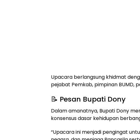
Upacara berlangsung khidmat dengan
pejabat Pemkab, pimpinan BUMD, pel
📝 Pesan Bupati Dony
Dalam amanatnya, Bupati Dony men
konsensus dasar kehidupan berban
“Upacara ini menjadi pengingat unt
negara, dan menjaga Pancasila sert