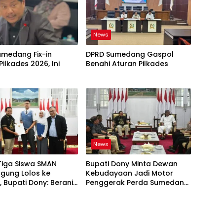
News
umedang Fix-in
DPRD Sumedang Gaspol
Pilkades 2026, Ini
Benahi Aturan Pilkades
News
Tiga Siswa SMAN
Bupati Dony Minta Dewan
gung Lolos ke
Kebudayaan Jadi Motor
 Bupati Dony: Berani
Penggerak Perda Sumedang
esar!
Puseur Budaya Sunda