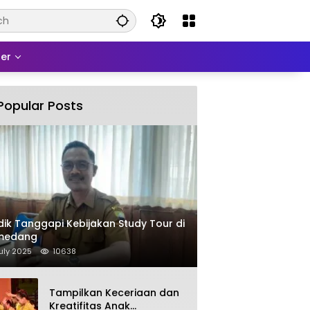
er
Popular Posts
dik Tanggapi Kebijakan Study Tour di
medang
uly 2025
10638
Tampilkan Keceriaan dan
Kreatifitas Anak