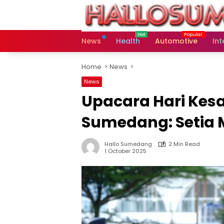
Skip
to
content
News
Health
Automotive
Int
Home
News
News
Upacara Hari Kesa
Sumedang: Setia 
Hallo Sumedang
2 Min Read
1 October 2025