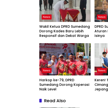
News
News
Wakil Ketua DPRD Sumedang
DPRD S
Dorong Kades Baru Lebih
Aturan 
Responsif dan Dekat Warga
Isinya
News
News
Harkop ke-79, DPRD
Keren! 
Sumedang Dorong Koperasi
Cimang
Naik Level
Jepang,
Mimpi B
Read Also