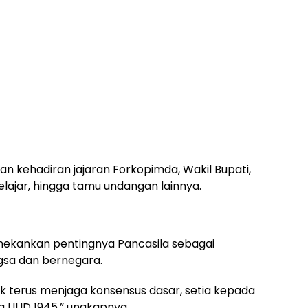
 kehadiran jajaran Forkopimda, Wakil Bupati,
ajar, hingga tamu undangan lainnya.
ekankan pentingnya Pancasila sebagai
gsa dan bernegara.
uk terus menjaga konsensus dasar, setia kepada
a UUD 1945,” ungkapnya.