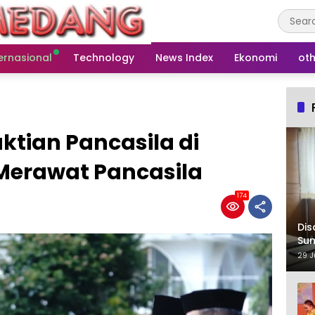
ernasional
Technology
News Index
Ekonomi
oth
ktian Pancasila di
Merawat Pancasila
174
Dis
Su
29 J