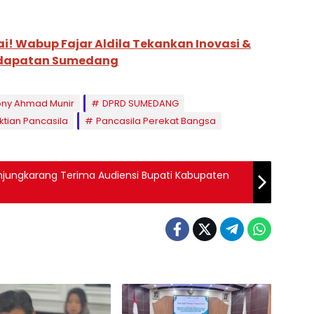
i! Wabup Fajar Aldila Tekankan Inovasi &
ndapatan Sumedang
ony Ahmad Munir
DPRD SUMEDANG
ktian Pancasila
Pancasila Perekat Bangsa
 Tanjungkarang Terima Audiensi Bupati Kabupaten