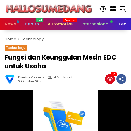
Skip
to
content
News
Health
Automotive
Internasional
Tech
Home
Technology
Technology
Fungsi dan Keunggulan Mesin EDC
untuk Usaha
185
Pondra Vritimes
4 Min Read
2 October 2025