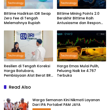
Technology
Technology
Bittime Hadirkan IDR Swap
Bittime Mining Points 2.0
Zero Fee di Tengah
Berakhir Bittime Raih
Melemahnya Rupiah
Antusiasme dan Respon
Positif Investor
Technology
Technology
Resilien di Tengah Koreksi
Harga Emas Mulai Pulih,
Harga Batubara,
Peluang Naik ke 4.767
Pembiayaan Alat Berat BRI
Terbuka
Finance Ekspansif
Read Also
Warga Semanan Kini Nikmati Layanan
Dari IPA Portabel PAM JAYA