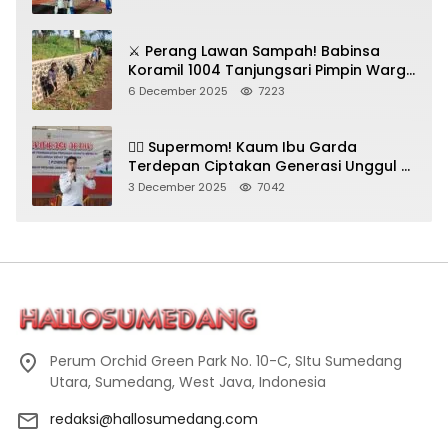
⚔️ Perang Lawan Sampah! Babinsa
Koramil 1004 Tanjungsari Pimpin Warga
Bersihkan Gorong-Gorong & Plastik
6 December 2025
7223
🦸‍♀️ Supermom! Kaum Ibu Garda
Terdepan Ciptakan Generasi Unggul di
Sumedang
3 December 2025
7042
Perum Orchid Green Park No. 10-C, SItu Sumedang
Utara, Sumedang, West Java, Indonesia
redaksi@hallosumedang.com