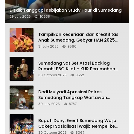
Disdik Tanggapi Kebijakan Study Tour di Sumedang
29 July 2025
10638
Tampilkan Keceriaan dan Kreatifitas
Anak Sumedang, Gebyar HAN 2025
Dihadiri Bupati dan Wabup
31 July 2025
9560
Sumedang Sat Set Atasi Backlog
Rumah! PBG Kilat + KUR Perumahan
Jadi Kunci!
30 October 2025
9552
Dedi Mulyadi Apresiasi Polres
Sumedang Tangkap Wartawan
Gadungan Pemeras Kades
30 July 2025
8787
Bupati Dony: Event Sumedang Wajib
Cakep! Sosialisasi Wajib Nempel ke
Seni Budaya!
30 October 2025
8067