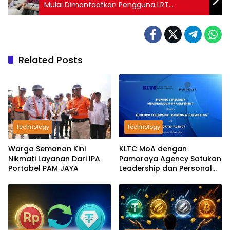
Mulai Dimanfaatkan Pengguna LRT
Jabodebek
Related Posts
Technology
Technology
Warga Semanan Kini
KLTC MoA dengan
Nikmati Layanan Dari IPA
Pamoraya Agency Satukan
Portabel PAM JAYA
Leadership dan Personal
Branding SDM