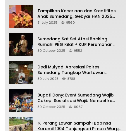
Tampilkan Keceriaan dan Kreatifitas
Anak Sumedang, Gebyar HAN 2025
Dihadiri Bupati dan Wabup
31 July 2025
9560
Sumedang Sat Set Atasi Backlog
Rumah! PBG Kilat + KUR Perumahan
Jadi Kunci!
30 October 2025
9552
Dedi Mulyadi Apresiasi Polres
Sumedang Tangkap Wartawan
Gadungan Pemeras Kades
30 July 2025
8788
Bupati Dony: Event Sumedang Wajib
Cakep! Sosialisasi Wajib Nempel ke
Seni Budaya!
30 October 2025
8067
⚔️ Perang Lawan Sampah! Babinsa
Koramil 1004 Tanjungsari Pimpin Warga