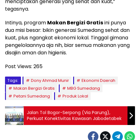
menciptakan generasi yang sehat dan kuat,”
tegasnya.
Intinya, program
Makan Bergizi Gratis
ini punya
dua misi besar: bikin generasi Sumedang sehat dan
kuat, plus ngangkat ekonomi lokal. Tinggal gimana
pengelolaannya aja nih, biar semua makanan yang
disajiin aman dan higienis.
Post Views:
265
Tags:
Dony Ahmad Munir
Ekonomi Daerah
Makan Bergizi Gratis
MBG Sumedang
Petani Sumedang
Produk Lokal
Jalan Tol Bogor-Serpong (Via Parung),
Perkuat Konektivitas Kawasan Jabodetabek