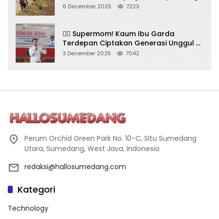
Bersihkan Gorong-Gorong & Plastik
6 December 2025
7223
🦸‍♀️ Supermom! Kaum Ibu Garda
Terdepan Ciptakan Generasi Unggul di
Sumedang
3 December 2025
7042
Perum Orchid Green Park No. 10-C, SItu Sumedang
Utara, Sumedang, West Java, Indonesia
redaksi@hallosumedang.com
Kategori
Technology