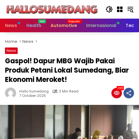
Skip
to
content
News
Health
Automotive
Internasional
Tech
Home
News
News
Gaspol! Dapur MBG Wajib Pakai
Produk Petani Lokal Sumedang, Biar
Ekonomi Meroket!
265
Hallo Sumedang
3 Min Read
7 October 2025