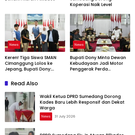
Koperasi Naik Level
News
News
Keren! Tiga Siswa SMAN
Bupati Dony Minta Dewan
Cimanggung Lolos ke
Kebudayaan Jadi Motor
Jepang, Bupati Dony:
Penggerak Perda
Berani Mimpi Besar!
Sumedang Puseur Budaya
Sunda
Read Also
Wakil Ketua DPRD Sumedang Dorong
Kades Baru Lebih Responsif dan Dekat
Warga
News
31 July 2026