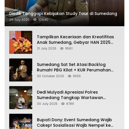
Disdik Tanggapi Kebijakan Study Tour di Sumedang
29 July 2025
10640
Tampilkan Keceriaan dan Kreatifitas
Anak Sumedang, Gebyar HAN 2025
Dihadiri Bupati dan Wabup
31 July 2025
9561
Sumedang Sat Set Atasi Backlog
Rumah! PBG Kilat + KUR Perumahan
Jadi Kunci!
30 October 2025
9555
Dedi Mulyadi Apresiasi Polres
Sumedang Tangkap Wartawan
Gadungan Pemeras Kades
30 July 2025
8789
Bupati Dony: Event Sumedang Wajib
Cakep! Sosialisasi Wajib Nempel ke