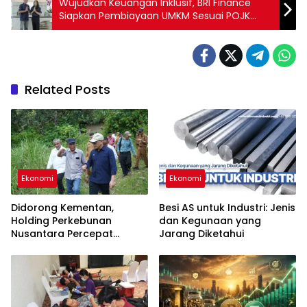
Wujudkan Keuangan Inklusif, BRI Finance
Siapkan Pembiayaan UMKM Sesuai POJK
19/2025
Related Posts
Ekonomi
Ekonomi
Didorong Kementan,
Besi AS untuk Industri: Jenis
Holding Perkebunan
dan Kegunaan yang
Nusantara Percepat
Jarang Diketahui
Hilirisasi Gambir Nasional