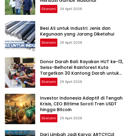
Hilirisasi Gambir Nasional
Ekonomi
29 April 2026
Besi AS untuk Industri: Jenis dan
Kegunaan yang Jarang Diketahui
Ekonomi
29 April 2026
Donor Darah Bali: Rayakan HUT ke-13,
Swiss-Belhotel Rainforest Kuta
Targetkan 30 Kantong Darah untuk
Selamatkan Nyawa
Ekonomi
29 April 2026
Investor Indonesia Adaptif di Tengah
Krisis, CEO Bittime Soroti Tren USDT
hingga Bitcoin
Ekonomi
29 April 2026
Dari Limbah Jadi Karya: ARTCYCLE