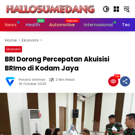
Skip
to
content
News
Health
Automotive
Internasional
Tech
Home
Ekonomi
Ekonomi
BRI Dorong Percepatan Akuisisi
BRImo di Kodam Jaya
158
Pondra Vritimes
2 Min Read
16 October 2025