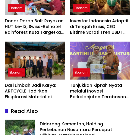
Ekonomi
Ekonomi
Donor Darah Bali: Rayakan
Investor Indonesia Adaptif
HUT ke-13, Swiss-Belhotel
di Tengah Krisis, CEO
Rainforest Kuta Targetkan
Bittime Soroti Tren USDT
30 Kantong Darah untuk
hingga Bitcoin
Selamatkan Nyawa
Ekonomi
Ekonomi
Dari Limbah Jadi Karya:
Tunjukkan Kiprah Nyata
ARTCYCLE Hadirkan
melalui Inovasi
Eksplorasi Material di
Berkelanjutan Terobosan
ASHTA District 8
Pertama di Indonesia,
Srikandi Jasa Marga Raih
Read Also
Anugerah Kartini
Infrastruktur 2026
Didorong Kementan, Holding
Perkebunan Nusantara Percepat