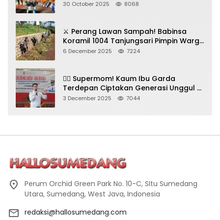
Seni Budaya!
30 October 2025
8068
⚔️ Perang Lawan Sampah! Babinsa
Koramil 1004 Tanjungsari Pimpin Warga
Bersihkan Gorong-Gorong & Plastik
6 December 2025
7224
🦸‍♀️ Supermom! Kaum Ibu Garda
Terdepan Ciptakan Generasi Unggul di
Sumedang
3 December 2025
7044
Perum Orchid Green Park No. 10-C, SItu Sumedang
Utara, Sumedang, West Java, Indonesia
redaksi@hallosumedang.com