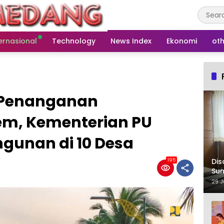
ernasional
Technology
News Index
Ekonomi
oth
 Penanganan
em, Kementerian PU
unan di 10 Desa
Dis
195
Su
29 J