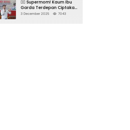
🦸‍♀️ Supermom! Kaum Ibu
Garda Terdepan Ciptakan
Generasi Unggul di
3 December 2025
7043
Sumedang