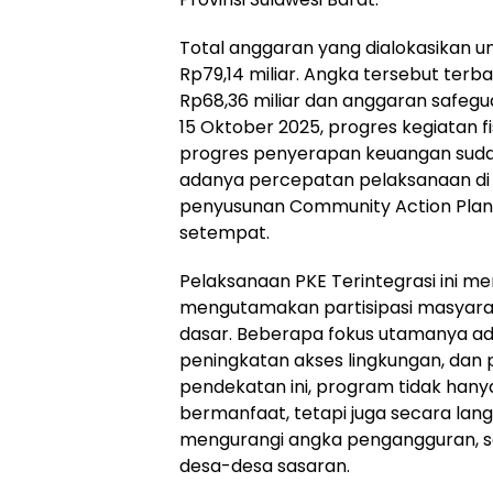
Total anggaran yang dialokasikan 
Rp79,14 miliar. Angka tersebut terb
Rp68,36 miliar dan anggaran safegu
15 Oktober 2025, progres kegiatan f
progres penyerapan keuangan suda
adanya percepatan pelaksanaan di 
penyusunan Community Action Plan 
setempat.
Pelaksanaan PKE Terintegrasi ini m
mengutamakan partisipasi masyara
dasar. Beberapa fokus utamanya adal
peningkatan akses lingkungan, da
pendekatan ini, program tidak hanya
bermanfaat, tetapi juga secara l
mengurangi angka pengangguran, se
desa-desa sasaran.