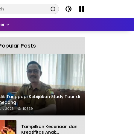
er
Popular Posts
dik Tanggapi Kebijakan Study Tour di
medang
uly 2025
10639
Tampilkan Keceriaan dan
Kreatifitas Anak