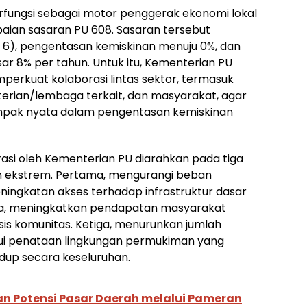
berfungsi sebagai motor penggerak ekonomi lokal
aian sasaran PU 608. Sasaran tersebut
 < 6), pengentasan kemiskinan menuju 0%, dan
r 8% per tahun. Untuk itu, Kementerian PU
mperkuat kolaborasi lintas sektor, termasuk
rian/lembaga terkait, dan masyarakat, agar
mpak nyata dalam pengentasan kemiskinan
asi oleh Kementerian PU diarahkan pada tiga
n ekstrem. Pertama, mengurangi beban
ingkatan akses terhadap infrastruktur dasar
edua, meningkatkan pendapatan masyarakat
sis komunitas. Ketiga, menurunkan jumlah
ui penataan lingkungan permukiman yang
idup secara keseluruhan.
an Potensi Pasar Daerah melalui Pameran