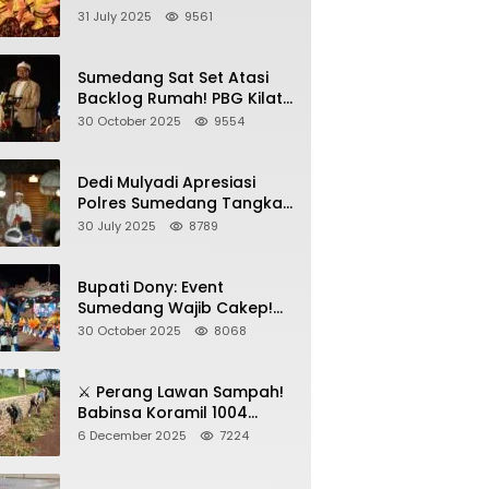
Sumedang, Gebyar HAN
31 July 2025
9561
2025 Dihadiri Bupati dan
Wabup
Sumedang Sat Set Atasi
Backlog Rumah! PBG Kilat
+ KUR Perumahan Jadi
30 October 2025
9554
Kunci!
Dedi Mulyadi Apresiasi
Polres Sumedang Tangkap
Wartawan Gadungan
30 July 2025
8789
Pemeras Kades
Bupati Dony: Event
Sumedang Wajib Cakep!
Sosialisasi Wajib Nempel
30 October 2025
8068
ke Seni Budaya!
⚔️ Perang Lawan Sampah!
Babinsa Koramil 1004
Tanjungsari Pimpin Warga
6 December 2025
7224
Bersihkan Gorong-Gorong
& Plastik