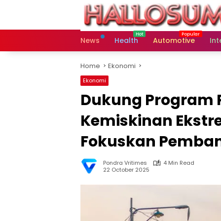
Skip
to
content
News
Health
Automotive
Int
Home
Ekonomi
Ekonomi
Dukung Program
Kemiskinan Ekstr
Fokuskan Pembang
Pondra Vritimes
4 Min Read
22 October 2025