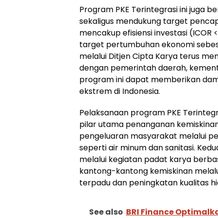
Program PKE Terintegrasi ini juga 
sekaligus mendukung target pencap
mencakup efisiensi investasi (ICOR
target pertumbuhan ekonomi sebesa
melalui Ditjen Cipta Karya terus me
dengan pemerintah daerah, kemente
program ini dapat memberikan da
ekstrem di Indonesia.
Pelaksanaan program PKE Terintegr
pilar utama penanganan kemiskina
pengeluaran masyarakat melalui pen
seperti air minum dan sanitasi. K
melalui kegiatan padat karya berba
kantong-kantong kemiskinan melal
terpadu dan peningkatan kualitas h
See also
BRI Finance Optimalk