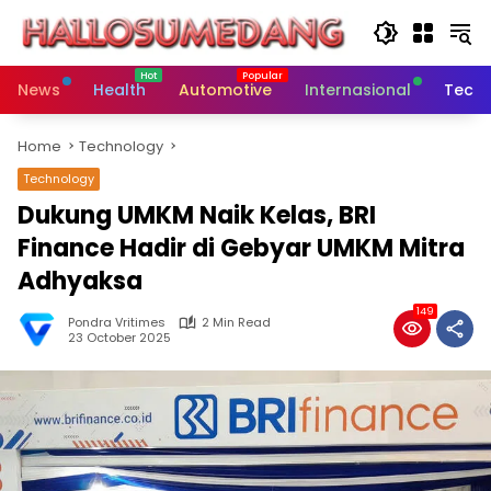
Skip
to
content
News
Health
Automotive
Internasional
Tech
Home
Technology
Technology
Dukung UMKM Naik Kelas, BRI
Finance Hadir di Gebyar UMKM Mitra
Adhyaksa
149
Pondra Vritimes
2 Min Read
23 October 2025