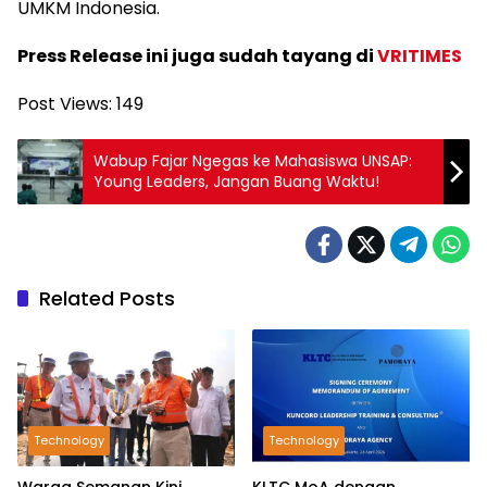
UMKM Indonesia.
Press Release ini juga sudah tayang di
VRITIMES
Post Views:
149
Wabup Fajar Ngegas ke Mahasiswa UNSAP:
Young Leaders, Jangan Buang Waktu!
Related Posts
Technology
Technology
Warga Semanan Kini
KLTC MoA dengan