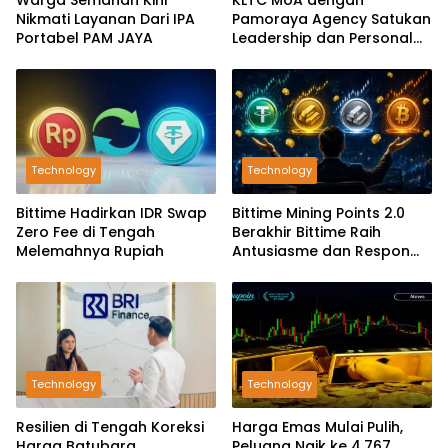
Nikmati Layanan Dari IPA
Pamoraya Agency Satukan
Portabel PAM JAYA
Leadership dan Personal
Branding SDM
Technology
Technology
Bittime Hadirkan IDR Swap
Bittime Mining Points 2.0
Zero Fee di Tengah
Berakhir Bittime Raih
Melemahnya Rupiah
Antusiasme dan Respon
Positif Investor
Technology
Technology
Resilien di Tengah Koreksi
Harga Emas Mulai Pulih,
Harga Batubara,
Peluang Naik ke 4.767