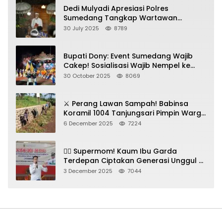
Dedi Mulyadi Apresiasi Polres
Sumedang Tangkap Wartawan
Gadungan Pemeras Kades
30 July 2025
8789
Bupati Dony: Event Sumedang Wajib
Cakep! Sosialisasi Wajib Nempel ke
Seni Budaya!
30 October 2025
8069
⚔️ Perang Lawan Sampah! Babinsa
Koramil 1004 Tanjungsari Pimpin Warga
Bersihkan Gorong-Gorong & Plastik
6 December 2025
7224
🦸‍♀️ Supermom! Kaum Ibu Garda
Terdepan Ciptakan Generasi Unggul di
Sumedang
3 December 2025
7044