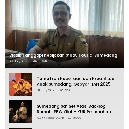
Disdik Tanggapi Kebijakan Study Tour di Sumedang
29 July 2025
10640
Tampilkan Keceriaan dan Kreatifitas
Anak Sumedang, Gebyar HAN 2025
Dihadiri Bupati dan Wabup
31 July 2025
9561
Sumedang Sat Set Atasi Backlog
Rumah! PBG Kilat + KUR Perumahan
Jadi Kunci!
30 October 2025
9555