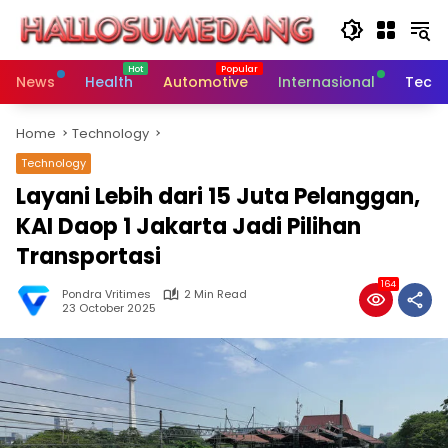
Skip
to
content
News
Health
Automotive
Internasional
Tech
Home
Technology
Technology
Layani Lebih dari 15 Juta Pelanggan,
KAI Daop 1 Jakarta Jadi Pilihan
Transportasi
164
Pondra Vritimes
2 Min Read
23 October 2025