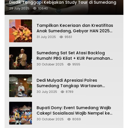
Disdik Tanggapi Kebijakan Study Tour di Sumedang
29 July 2025
10640
Tampilkan Keceriaan dan Kreatifitas
Anak Sumedang, Gebyar HAN 2025
Dihadiri Bupati dan Wabup
31 July 2025
9561
Sumedang Sat Set Atasi Backlog
Rumah! PBG Kilat + KUR Perumahan
Jadi Kunci!
30 October 2025
9555
Dedi Mulyadi Apresiasi Polres
Sumedang Tangkap Wartawan
Gadungan Pemeras Kades
30 July 2025
8789
Bupati Dony: Event Sumedang Wajib
Cakep! Sosialisasi Wajib Nempel ke
Seni Budaya!
30 October 2025
8069