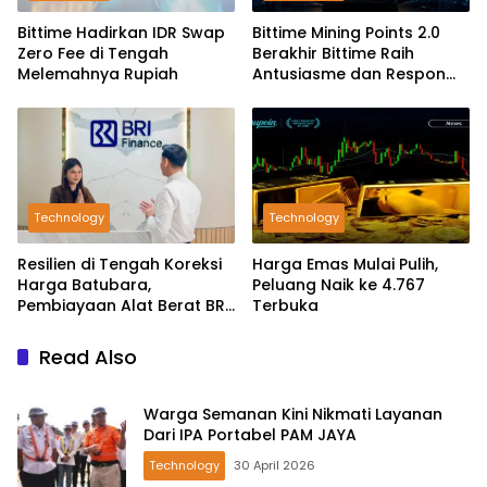
Bittime Hadirkan IDR Swap
Bittime Mining Points 2.0
Zero Fee di Tengah
Berakhir Bittime Raih
Melemahnya Rupiah
Antusiasme dan Respon
Positif Investor
Technology
Technology
Resilien di Tengah Koreksi
Harga Emas Mulai Pulih,
Harga Batubara,
Peluang Naik ke 4.767
Pembiayaan Alat Berat BRI
Terbuka
Finance Ekspansif
Read Also
Warga Semanan Kini Nikmati Layanan
Dari IPA Portabel PAM JAYA
Technology
30 April 2026