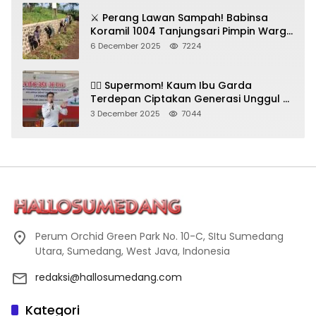
⚔️ Perang Lawan Sampah! Babinsa
Koramil 1004 Tanjungsari Pimpin Warga
Bersihkan Gorong-Gorong & Plastik
6 December 2025
7224
🦸‍♀️ Supermom! Kaum Ibu Garda
Terdepan Ciptakan Generasi Unggul di
Sumedang
3 December 2025
7044
Perum Orchid Green Park No. 10-C, SItu Sumedang
Utara, Sumedang, West Java, Indonesia
redaksi@hallosumedang.com
Kategori