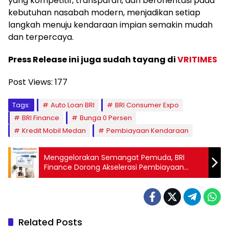
yang kompetitif, transparan, dan berorientasi pada
kebutuhan nasabah modern, menjadikan setiap
langkah menuju kendaraan impian semakin mudah
dan terpercaya.
Press Release ini juga sudah tayang di
VRITIMES
Post Views:
177
Tags:
Auto Loan BRI
BRI Consumer Expo
BRI Finance
Bunga 0 Persen
Kredit Mobil Medan
Pembiayaan Kendaraan
Menggelorakan Semangat Pemuda, BRI
Finance Dorong Akselerasi Pembiayaan
Digital
Related Posts