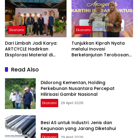
Selamatkan Nyawa
Ekonomi
Ekonomi
Dari Limbah Jadi Karya:
Tunjukkan Kiprah Nyata
ARTCYCLE Hadirkan
melalui Inovasi
Eksplorasi Material di
Berkelanjutan Terobosan
ASHTA District 8
Pertama di Indonesia,
Srikandi Jasa Marga Raih
Read Also
Anugerah Kartini
Infrastruktur 2026
Didorong Kementan, Holding
Perkebunan Nusantara Percepat
Hilirisasi Gambir Nasional
Ekonomi
29 April 2026
Besi AS untuk Industri: Jenis dan
Kegunaan yang Jarang Diketahui
Ekonomi
29 April 2026