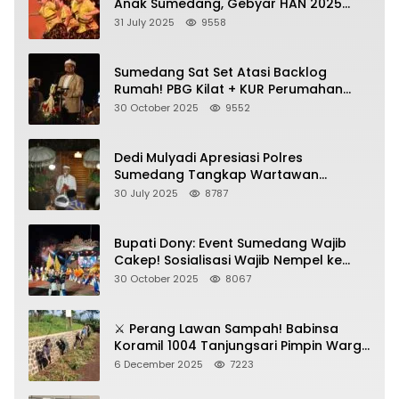
Anak Sumedang, Gebyar HAN 2025
Dihadiri Bupati dan Wabup
31 July 2025
9558
Sumedang Sat Set Atasi Backlog
Rumah! PBG Kilat + KUR Perumahan
Jadi Kunci!
30 October 2025
9552
Dedi Mulyadi Apresiasi Polres
Sumedang Tangkap Wartawan
Gadungan Pemeras Kades
30 July 2025
8787
Bupati Dony: Event Sumedang Wajib
Cakep! Sosialisasi Wajib Nempel ke
Seni Budaya!
30 October 2025
8067
⚔️ Perang Lawan Sampah! Babinsa
Koramil 1004 Tanjungsari Pimpin Warga
Bersihkan Gorong-Gorong & Plastik
6 December 2025
7223