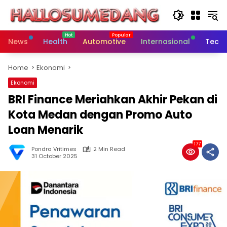
Skip
to
content
News
Health
Automotive
Internasional
Tech
Home
Ekonomi
Ekonomi
BRI Finance Meriahkan Akhir Pekan di
Kota Medan dengan Promo Auto
Loan Menarik
177
Pondra Vritimes
2 Min Read
31 October 2025