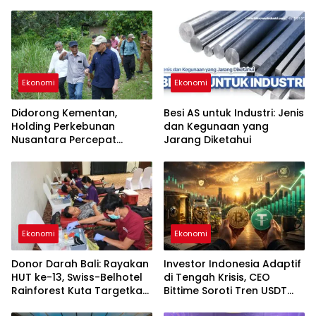
Ekonomi
Ekonomi
Didorong Kementan,
Besi AS untuk Industri: Jenis
Holding Perkebunan
dan Kegunaan yang
Nusantara Percepat
Jarang Diketahui
Hilirisasi Gambir Nasional
Ekonomi
Ekonomi
Donor Darah Bali: Rayakan
Investor Indonesia Adaptif
HUT ke-13, Swiss-Belhotel
di Tengah Krisis, CEO
Rainforest Kuta Targetkan
Bittime Soroti Tren USDT
30 Kantong Darah untuk
hingga Bitcoin