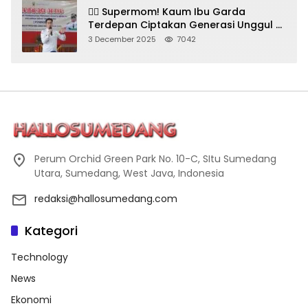
🦸‍♀️ Supermom! Kaum Ibu Garda
Terdepan Ciptakan Generasi Unggul di
Sumedang
3 December 2025
7042
Perum Orchid Green Park No. 10-C, SItu Sumedang
Utara, Sumedang, West Java, Indonesia
redaksi@hallosumedang.com
Kategori
Technology
News
Ekonomi