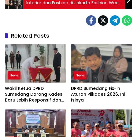
Interior dan Fashion di Jakarta Fashion Week
2026
Related Posts
News
News
Wakil Ketua DPRD
DPRD Sumedang Fix-in
Sumedang Dorong Kades
Aturan Pilkades 2026, Ini
Baru Lebih Responsif dan
Isinya
Dekat Warga