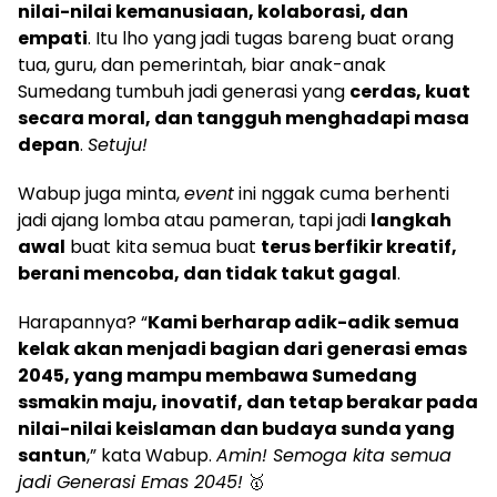
nilai-nilai kemanusiaan, kolaborasi, dan
empati
. Itu lho yang jadi tugas bareng buat orang
tua, guru, dan pemerintah, biar anak-anak
Sumedang tumbuh jadi generasi yang
cerdas, kuat
secara moral, dan tangguh menghadapi masa
depan
.
Setuju!
Wabup juga minta,
event
ini nggak cuma berhenti
jadi ajang lomba atau pameran, tapi jadi
langkah
awal
buat kita semua buat
terus berfikir kreatif,
berani mencoba, dan tidak takut gagal
.
Harapannya? “
Kami berharap adik-adik semua
kelak akan menjadi bagian dari generasi emas
2045, yang mampu membawa Sumedang
ssmakin maju, inovatif, dan tetap berakar pada
nilai-nilai keislaman dan budaya sunda yang
santun
,” kata Wabup.
Amin! Semoga kita semua
jadi Generasi Emas 2045!
🥇