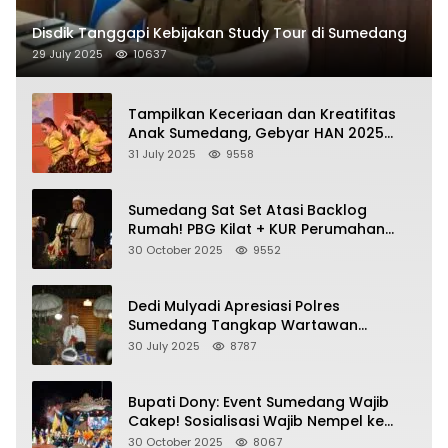
Disdik Tanggapi Kebijakan Study Tour di Sumedang
29 July 2025
10637
Tampilkan Keceriaan dan Kreatifitas
Anak Sumedang, Gebyar HAN 2025
Dihadiri Bupati dan Wabup
31 July 2025
9558
Sumedang Sat Set Atasi Backlog
Rumah! PBG Kilat + KUR Perumahan
Jadi Kunci!
30 October 2025
9552
Dedi Mulyadi Apresiasi Polres
Sumedang Tangkap Wartawan
Gadungan Pemeras Kades
30 July 2025
8787
Bupati Dony: Event Sumedang Wajib
Cakep! Sosialisasi Wajib Nempel ke
Seni Budaya!
30 October 2025
8067