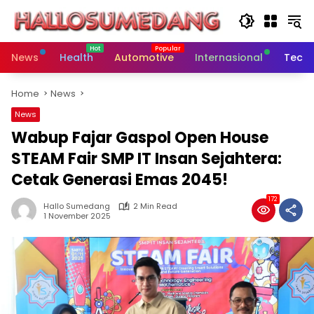
Skip
to
content
News
Health
Automotive
Internasional
Tech
Home
News
News
Wabup Fajar Gaspol Open House
STEAM Fair SMP IT Insan Sejahtera:
Cetak Generasi Emas 2045!
172
Hallo Sumedang
2 Min Read
1 November 2025