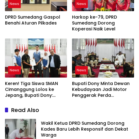
News
News
DPRD Sumedang Gaspol
Harkop ke-79, DPRD
Benahi Aturan Pilkades
Sumedang Dorong
Koperasi Naik Level
News
News
Keren! Tiga Siswa SMAN
Bupati Dony Minta Dewan
Cimanggung Lolos ke
Kebudayaan Jadi Motor
Jepang, Bupati Dony:
Penggerak Perda
Berani Mimpi Besar!
Sumedang Puseur Budaya
Sunda
Read Also
Wakil Ketua DPRD Sumedang Dorong
Kades Baru Lebih Responsif dan Dekat
Warga