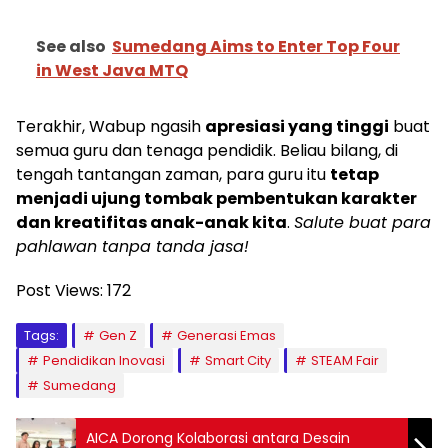
See also
Sumedang Aims to Enter Top Four
in West Java MTQ
Terakhir, Wabup ngasih
apresiasi yang tinggi
buat
semua guru dan tenaga pendidik. Beliau bilang, di
tengah tantangan zaman, para guru itu
tetap
menjadi ujung tombak pembentukan karakter
dan kreatifitas anak-anak kita
.
Salute buat para
pahlawan tanpa tanda jasa!
Post Views:
172
Tags:
Gen Z
Generasi Emas
Pendidikan Inovasi
Smart City
STEAM Fair
Sumedang
AICA Dorong Kolaborasi antara Desain