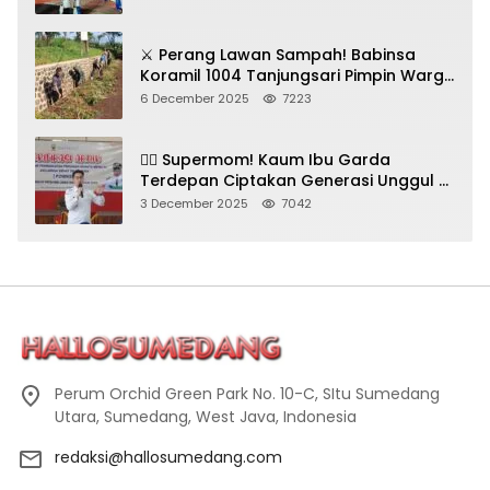
⚔️ Perang Lawan Sampah! Babinsa
Koramil 1004 Tanjungsari Pimpin Warga
Bersihkan Gorong-Gorong & Plastik
6 December 2025
7223
🦸‍♀️ Supermom! Kaum Ibu Garda
Terdepan Ciptakan Generasi Unggul di
Sumedang
3 December 2025
7042
Perum Orchid Green Park No. 10-C, SItu Sumedang
Utara, Sumedang, West Java, Indonesia
redaksi@hallosumedang.com