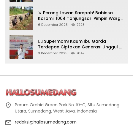
⚔️ Perang Lawan Sampah! Babinsa
Koramil 1004 Tanjungsari Pimpin Warga
Bersihkan Gorong-Gorong & Plastik
6 December 2025
7223
🦸‍♀️ Supermom! Kaum Ibu Garda
Terdepan Ciptakan Generasi Unggul di
Sumedang
3 December 2025
7042
Perum Orchid Green Park No. 10-C, SItu Sumedang
Utara, Sumedang, West Java, Indonesia
redaksi@hallosumedang.com