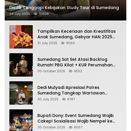
Disdik Tanggapi Kebijakan Study Tour di Sumedang
29 July 2025
10638
Tampilkan Keceriaan dan Kreatifitas
Anak Sumedang, Gebyar HAN 2025
Dihadiri Bupati dan Wabup
31 July 2025
9560
Sumedang Sat Set Atasi Backlog
Rumah! PBG Kilat + KUR Perumahan
Jadi Kunci!
30 October 2025
9552
Dedi Mulyadi Apresiasi Polres
Sumedang Tangkap Wartawan
Gadungan Pemeras Kades
30 July 2025
8787
Bupati Dony: Event Sumedang Wajib
Cakep! Sosialisasi Wajib Nempel ke
Seni Budaya!
30 October 2025
8067