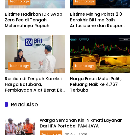
Technology
Technology
Bittime Hadirkan IDR Swap
Bittime Mining Points 2.0
Zero Fee di Tengah
Berakhir Bittime Raih
Melemahnya Rupiah
Antusiasme dan Respon
Positif Investor
Technology
Technology
Resilien di Tengah Koreksi
Harga Emas Mulai Pulih,
Harga Batubara,
Peluang Naik ke 4.767
Pembiayaan Alat Berat BRI
Terbuka
Finance Ekspansif
Read Also
Warga Semanan Kini Nikmati Layanan
Dari IPA Portabel PAM JAYA
Technology
30 April 2026