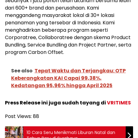
Sebanyak 1 juta pohon telah ditanam bersama lebih
dari 600+ brand dan perusahaan. Kami
menggandeng masyarakat lokal di 30+ lokasi
penanaman yang tersebar di Indonesia. Kami
menghadirkan beberapa program seperti
Corporatree, Collaboratree dengan skema Product
Bundling, Service Bundling dan Project Partner, serta
program Carbon Offset.
See also
Tepat Waktu dan Terjangkau: OTP
Keberangkatan KAI Capai 99,38%,
Kedatangan 95,96% hingga April 2025
Press Release ini juga sudah tayang di
VRITIMES
Post Views:
88
10 Cara Seru Menikmati Liburan Natal dan