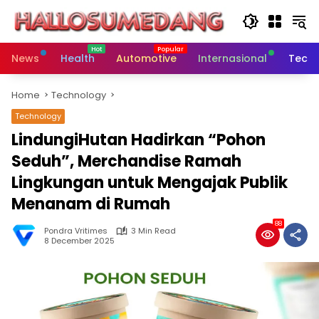
Skip
to
content
News
Health
Automotive
Internasional
Tech
Home
Technology
Technology
LindungiHutan Hadirkan “Pohon
Seduh”, Merchandise Ramah
Lingkungan untuk Mengajak Publik
Menanam di Rumah
88
Pondra Vritimes
3 Min Read
8 December 2025