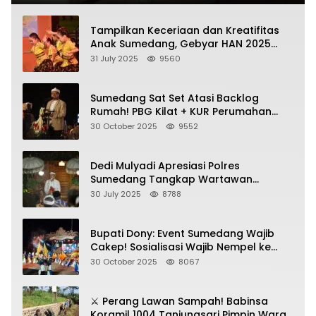
Tampilkan Keceriaan dan Kreatifitas
Anak Sumedang, Gebyar HAN 2025
Dihadiri Bupati dan Wabup
31 July 2025
9560
Sumedang Sat Set Atasi Backlog
Rumah! PBG Kilat + KUR Perumahan
Jadi Kunci!
30 October 2025
9552
Dedi Mulyadi Apresiasi Polres
Sumedang Tangkap Wartawan
Gadungan Pemeras Kades
30 July 2025
8788
Bupati Dony: Event Sumedang Wajib
Cakep! Sosialisasi Wajib Nempel ke
Seni Budaya!
30 October 2025
8067
⚔️ Perang Lawan Sampah! Babinsa
Koramil 1004 Tanjungsari Pimpin Warga