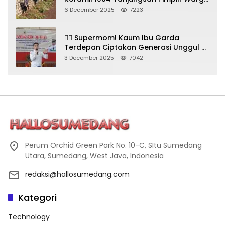
Bersihkan Gorong-Gorong & Plastik
6 December 2025
7223
🦸‍♀️ Supermom! Kaum Ibu Garda
Terdepan Ciptakan Generasi Unggul di
Sumedang
3 December 2025
7042
Perum Orchid Green Park No. 10-C, SItu Sumedang
Utara, Sumedang, West Java, Indonesia
redaksi@hallosumedang.com
Kategori
Technology