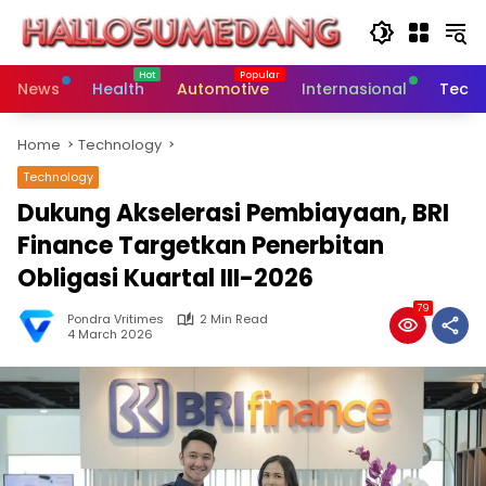
Skip
to
content
News
Health
Automotive
Internasional
Tech
Home
Technology
Technology
Dukung Akselerasi Pembiayaan, BRI
Finance Targetkan Penerbitan
Obligasi Kuartal III-2026
79
Pondra Vritimes
2 Min Read
4 March 2026