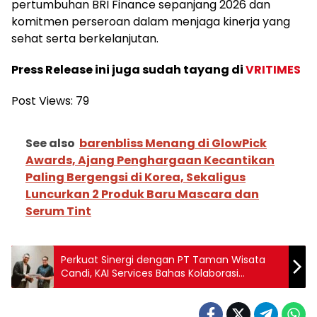
pertumbuhan BRI Finance sepanjang 2026 dan
komitmen perseroan dalam menjaga kinerja yang
sehat serta berkelanjutan.
Press Release ini juga sudah tayang di
VRITIMES
Post Views:
79
See also
barenbliss Menang di GlowPick
Awards, Ajang Penghargaan Kecantikan
Paling Bergengsi di Korea, Sekaligus
Luncurkan 2 Produk Baru Mascara dan
Serum Tint
Perkuat Sinergi dengan PT Taman Wisata
Candi, KAI Services Bahas Kolaborasi
Operasional