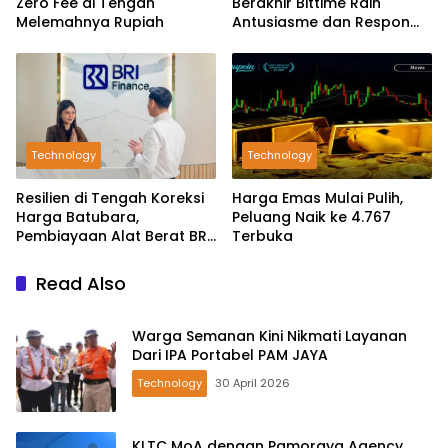
Zero Fee di Tengah
Berakhir Bittime Raih
Melemahnya Rupiah
Antusiasme dan Respon
Positif Investor
Technology
Technology
Resilien di Tengah Koreksi
Harga Emas Mulai Pulih,
Harga Batubara,
Peluang Naik ke 4.767
Pembiayaan Alat Berat BRI
Terbuka
Finance Ekspansif
Read Also
Warga Semanan Kini Nikmati Layanan
Dari IPA Portabel PAM JAYA
Technology
30 April 2026
KLTC MoA dengan Pamoraya Agency