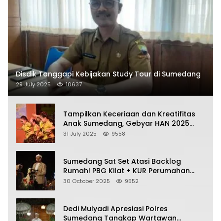
Disdik Tanggapi Kebijakan Study Tour di Sumedang
29 July 2025
10637
Tampilkan Keceriaan dan Kreatifitas
Anak Sumedang, Gebyar HAN 2025
Dihadiri Bupati dan Wabup
31 July 2025
9558
Sumedang Sat Set Atasi Backlog
Rumah! PBG Kilat + KUR Perumahan
Jadi Kunci!
30 October 2025
9552
Dedi Mulyadi Apresiasi Polres
Sumedang Tangkap Wartawan