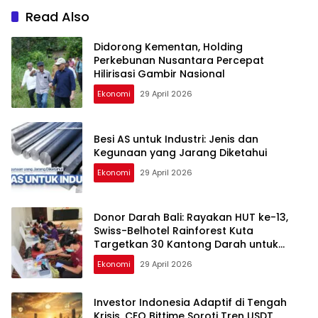
Srikandi Jasa Marga Raih
Read Also
Anugerah Kartini
Infrastruktur 2026
Didorong Kementan, Holding
Perkebunan Nusantara Percepat
Hilirisasi Gambir Nasional
Ekonomi
29 April 2026
Besi AS untuk Industri: Jenis dan
Kegunaan yang Jarang Diketahui
Ekonomi
29 April 2026
Donor Darah Bali: Rayakan HUT ke-13,
Swiss-Belhotel Rainforest Kuta
Targetkan 30 Kantong Darah untuk
Selamatkan Nyawa
Ekonomi
29 April 2026
Investor Indonesia Adaptif di Tengah
Krisis, CEO Bittime Soroti Tren USDT