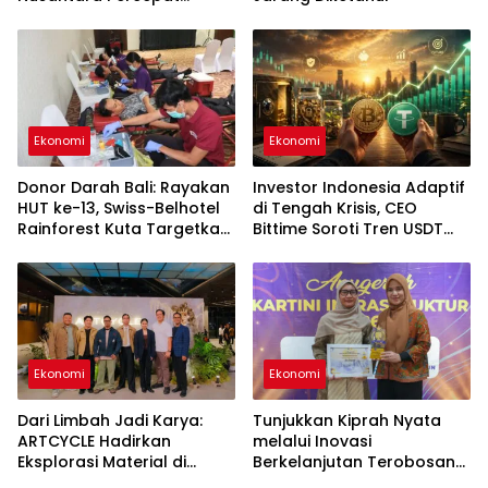
Hilirisasi Gambir Nasional
Ekonomi
Ekonomi
Donor Darah Bali: Rayakan
Investor Indonesia Adaptif
HUT ke-13, Swiss-Belhotel
di Tengah Krisis, CEO
Rainforest Kuta Targetkan
Bittime Soroti Tren USDT
30 Kantong Darah untuk
hingga Bitcoin
Selamatkan Nyawa
Ekonomi
Ekonomi
Dari Limbah Jadi Karya:
Tunjukkan Kiprah Nyata
ARTCYCLE Hadirkan
melalui Inovasi
Eksplorasi Material di
Berkelanjutan Terobosan
ASHTA District 8
Pertama di Indonesia,