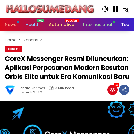
Skip
to
content
News
Health
Automotive
Internasional
Tech
Home
Ekonomi
Ekonomi
CoreX Messenger Resmi Diluncurkan:
Aplikasi Perpesanan Modern Besutan
Orbis Elite untuk Era Komunikasi Baru
64
Pondra Vritimes
3 Min Read
5 March 2026