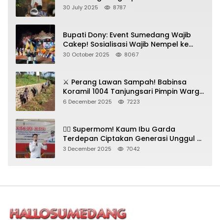
Gadungan Pemeras Kades
30 July 2025
8787
Bupati Dony: Event Sumedang Wajib
Cakep! Sosialisasi Wajib Nempel ke
Seni Budaya!
30 October 2025
8067
⚔️ Perang Lawan Sampah! Babinsa
Koramil 1004 Tanjungsari Pimpin Warga
Bersihkan Gorong-Gorong & Plastik
6 December 2025
7223
🦸‍♀️ Supermom! Kaum Ibu Garda
Terdepan Ciptakan Generasi Unggul di
Sumedang
3 December 2025
7042