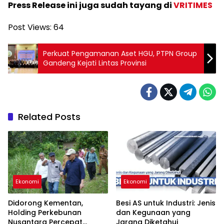
Press Release ini juga sudah tayang di
VRITIMES
Post Views:
64
Perkuat Pengamanan Aset HGU, PTPN Group
Gandeng Kejati Lintas Provinsi
Related Posts
Ekonomi
Ekonomi
Didorong Kementan,
Besi AS untuk Industri: Jenis
Holding Perkebunan
dan Kegunaan yang
Nusantara Percepat
Jarang Diketahui