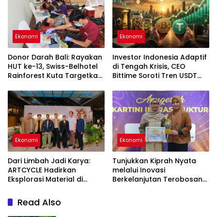
Ekonomi
Ekonomi
Donor Darah Bali: Rayakan
Investor Indonesia Adaptif
HUT ke-13, Swiss-Belhotel
di Tengah Krisis, CEO
Rainforest Kuta Targetkan
Bittime Soroti Tren USDT
30 Kantong Darah untuk
hingga Bitcoin
Selamatkan Nyawa
Ekonomi
Ekonomi
Dari Limbah Jadi Karya:
Tunjukkan Kiprah Nyata
ARTCYCLE Hadirkan
melalui Inovasi
Eksplorasi Material di
Berkelanjutan Terobosan
ASHTA District 8
Pertama di Indonesia,
Srikandi Jasa Marga Raih
Read Also
Anugerah Kartini
Infrastruktur 2026