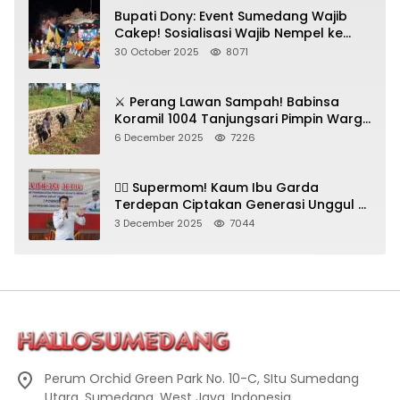
Bupati Dony: Event Sumedang Wajib
Cakep! Sosialisasi Wajib Nempel ke
Seni Budaya!
30 October 2025
8071
⚔️ Perang Lawan Sampah! Babinsa
Koramil 1004 Tanjungsari Pimpin Warga
Bersihkan Gorong-Gorong & Plastik
6 December 2025
7226
🦸‍♀️ Supermom! Kaum Ibu Garda
Terdepan Ciptakan Generasi Unggul di
Sumedang
3 December 2025
7044
Perum Orchid Green Park No. 10-C, SItu Sumedang
Utara, Sumedang, West Java, Indonesia