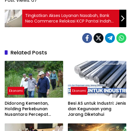
Post Views:
67
Tingkatkan Akses Layanan Nasabah, Bank
Neo Commerce Relokasi KCP Pantai Indah
Kapuk
Related Posts
Ekonomi
Ekonomi
Didorong Kementan,
Besi AS untuk Industri: Jenis
Holding Perkebunan
dan Kegunaan yang
Nusantara Percepat
Jarang Diketahui
Hilirisasi Gambir Nasional