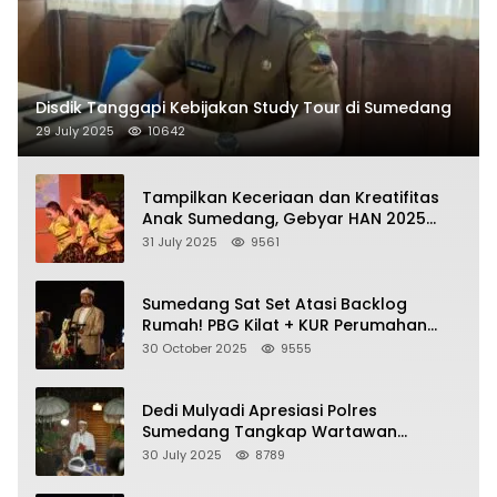
Disdik Tanggapi Kebijakan Study Tour di Sumedang
29 July 2025
10642
Tampilkan Keceriaan dan Kreatifitas
Anak Sumedang, Gebyar HAN 2025
Dihadiri Bupati dan Wabup
31 July 2025
9561
Sumedang Sat Set Atasi Backlog
Rumah! PBG Kilat + KUR Perumahan
Jadi Kunci!
30 October 2025
9555
Dedi Mulyadi Apresiasi Polres
Sumedang Tangkap Wartawan
Gadungan Pemeras Kades
30 July 2025
8789