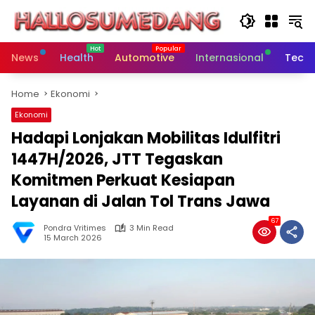
Skip
to
content
News
Health
Automotive
Internasional
Tech
Home
Ekonomi
Ekonomi
Hadapi Lonjakan Mobilitas Idulfitri
1447H/2026, JTT Tegaskan
Komitmen Perkuat Kesiapan
Layanan di Jalan Tol Trans Jawa
67
Pondra Vritimes
3 Min Read
15 March 2026