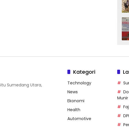
Kategori
La
Technology
Su
SItu Sumedang Utara,
News
Do
Munir
Ekonomi
Faj
Health
DP
Automotive
Pe