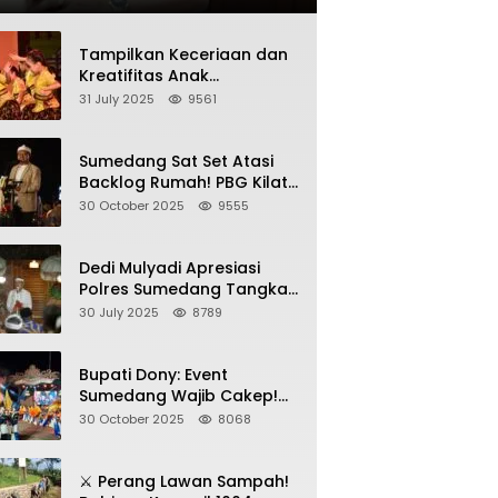
Tampilkan Keceriaan dan
Kreatifitas Anak
Sumedang, Gebyar HAN
31 July 2025
9561
2025 Dihadiri Bupati dan
Wabup
Sumedang Sat Set Atasi
Backlog Rumah! PBG Kilat
+ KUR Perumahan Jadi
30 October 2025
9555
Kunci!
Dedi Mulyadi Apresiasi
Polres Sumedang Tangkap
Wartawan Gadungan
30 July 2025
8789
Pemeras Kades
Bupati Dony: Event
Sumedang Wajib Cakep!
Sosialisasi Wajib Nempel
30 October 2025
8068
ke Seni Budaya!
⚔️ Perang Lawan Sampah!