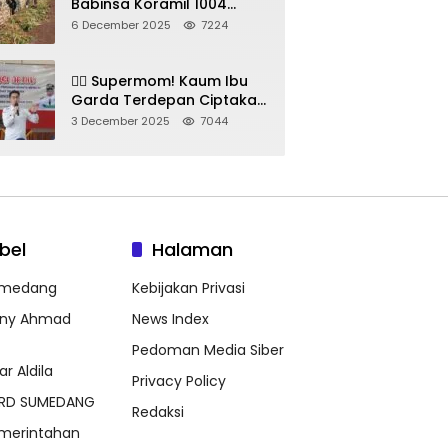
Babinsa Koramil 1004
Tanjungsari Pimpin Warga
6 December 2025
7224
Bersihkan Gorong-Gorong
& Plastik
🦸‍♀️ Supermom! Kaum Ibu
Garda Terdepan Ciptakan
Generasi Unggul di
3 December 2025
7044
Sumedang
bel
Halaman
medang
Kebijakan Privasi
ny Ahmad
News Index
Pedoman Media Siber
ar Aldila
Privacy Policy
RD SUMEDANG
Redaksi
merintahan