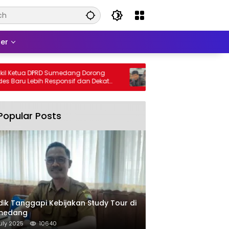
er
tua DPRD Sumedang Dorong
DPRD Sumedang Fix-in Aturan 
u Lebih Responsif dan Dekat
2026, Ini Isinya
Popular Posts
dik Tanggapi Kebijakan Study Tour di
medang
uly 2025
10640