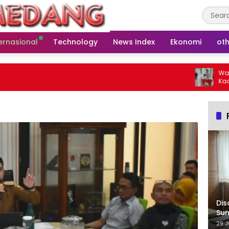
ernasional
Technology
News Index
Ekonomi
oth
Wakil Ke
Kades Bar
Warga
Dis
Su
29 J