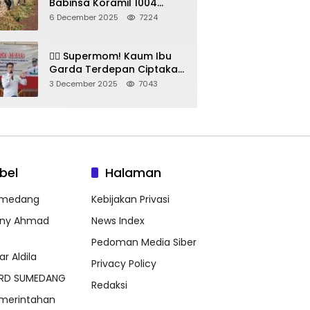
Babinsa Koramil 1004
Tanjungsari Pimpin Warga
6 December 2025
7224
Bersihkan Gorong-Gorong
& Plastik
🦸‍♀️ Supermom! Kaum Ibu
Garda Terdepan Ciptakan
Generasi Unggul di
3 December 2025
7043
Sumedang
bel
Halaman
medang
Kebijakan Privasi
ny Ahmad
News Index
Pedoman Media Siber
ar Aldila
Privacy Policy
RD SUMEDANG
Redaksi
merintahan