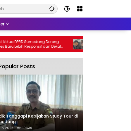
er
tua DPRD Sumedang Dorong
DPRD Sumedang Fix-in Aturan P
u Lebih Responsif dan Dekat
2026, Ini Isinya
Popular Posts
dik Tanggapi Kebijakan Study Tour di
medang
uly 2025
10639