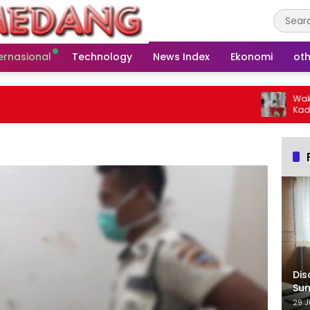
ernasional
Technology
News Index
Ekonomi
oth
Wakil Ke
Kades Bar
Warga
Dis
Su
29 J