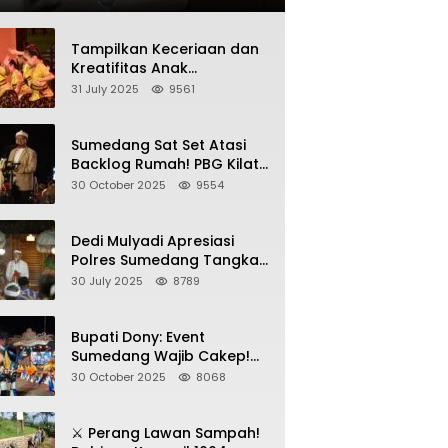
Tampilkan Keceriaan dan
Kreatifitas Anak
Sumedang, Gebyar HAN
31 July 2025
9561
2025 Dihadiri Bupati dan
Wabup
Sumedang Sat Set Atasi
Backlog Rumah! PBG Kilat
+ KUR Perumahan Jadi
30 October 2025
9554
Kunci!
Dedi Mulyadi Apresiasi
Polres Sumedang Tangkap
Wartawan Gadungan
30 July 2025
8789
Pemeras Kades
Bupati Dony: Event
Sumedang Wajib Cakep!
Sosialisasi Wajib Nempel
30 October 2025
8068
ke Seni Budaya!
⚔️ Perang Lawan Sampah!