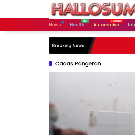
Skip
to
content
News
Health
Automotive
Int
Breaking News
Cadas Pangeran