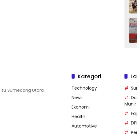
Kategori
La
Technology
Su
SItu Sumedang Utara,
News
Do
Munir
Ekonomi
Faj
Health
DP
Automotive
Pe