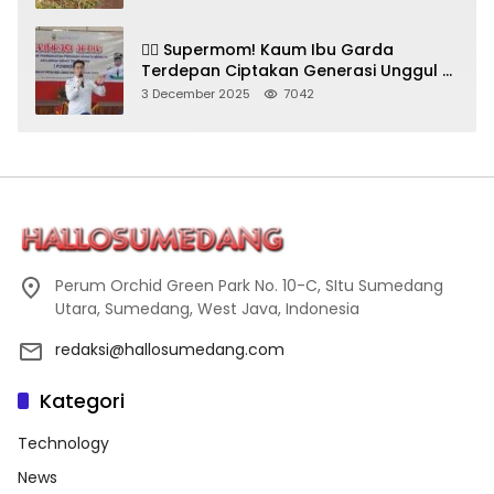
🦸‍♀️ Supermom! Kaum Ibu Garda
Terdepan Ciptakan Generasi Unggul di
Sumedang
3 December 2025
7042
Perum Orchid Green Park No. 10-C, SItu Sumedang
Utara, Sumedang, West Java, Indonesia
redaksi@hallosumedang.com
Kategori
Technology
News