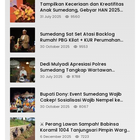
Tampilkan Keceriaan dan Kreatifitas
Anak Sumedang, Gebyar HAN 2025
Dihadiri Bupati dan Wabup
31 July 2025
9560
Sumedang Sat Set Atasi Backlog
Rumah! PBG Kilat + KUR Perumahan
Jadi Kunci!
30 October 2025
9553
Dedi Mulyadi Apresiasi Polres
Sumedang Tangkap Wartawan
Gadungan Pemeras Kades
30 July 2025
8788
Bupati Dony: Event Sumedang Wajib
Cakep! Sosialisasi Wajib Nempel ke
Seni Budaya!
30 October 2025
8067
⚔️ Perang Lawan Sampah! Babinsa
Koramil 1004 Tanjungsari Pimpin Warga
Bersihkan Gorong-Gorong & Plastik
6 December 2025
7223