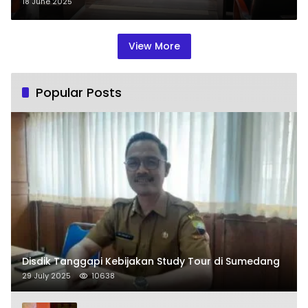
Anak Tidak Mampu
18 June 2025
View More
Popular Posts
Disdik Tanggapi Kebijakan Study Tour di Sumedang
29 July 2025
10638