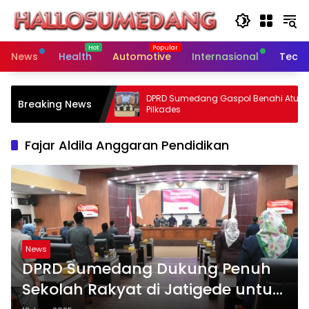
Skip
to
content
News
Health
Automotive
Internasional
Tech
turan Pilkades
DPRD Sumedang Gaspol Benahi Aturan
Breaking News
Pilkades
Fajar Aldila Anggaran Pendidikan
News
DPRD Sumedang Dukung Penuh
Sekolah Rakyat di Jatigede untuk