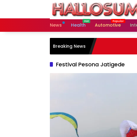
Skip
to
content
News
Health
Automotive
Int
Breaking News
Festival Pesona Jatigede