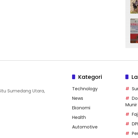
Kategori
La
Technology
Su
SItu Sumedang Utara,
News
Do
Munir
Ekonomi
Faj
Health
DP
Automotive
Pe