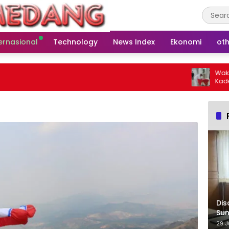
ernasional
Technology
News Index
Ekonomi
oth
Wakil Ket
Kades Baru
Warga
Dis
Su
29 J