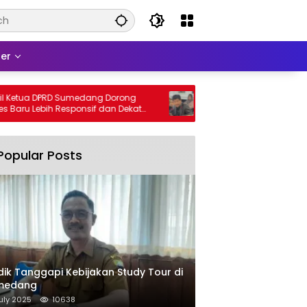
er
ua DPRD Sumedang Dorong
DPRD Sumedang Fix-in Aturan P
 Lebih Responsif dan Dekat
2026, Ini Isinya
Popular Posts
dik Tanggapi Kebijakan Study Tour di
medang
uly 2025
10638