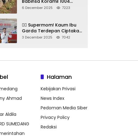
Babinsa Koramil 1004
Tanjungsari Pimpin Warga
6 December 2025
7223
Bersihkan Gorong-Gorong
& Plastik
🦸‍♀️ Supermom! Kaum Ibu
Garda Terdepan Ciptakan
Generasi Unggul di
3 December 2025
7042
Sumedang
bel
Halaman
medang
Kebijakan Privasi
ny Ahmad
News Index
Pedoman Media Siber
ar Aldila
Privacy Policy
RD SUMEDANG
Redaksi
merintahan