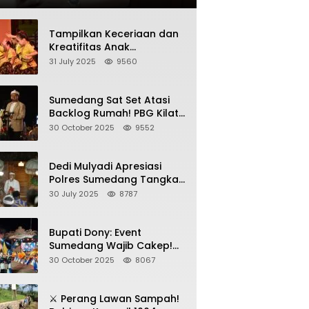
Tampilkan Keceriaan dan
Kreatifitas Anak
Sumedang, Gebyar HAN
31 July 2025
9560
2025 Dihadiri Bupati dan
Wabup
Sumedang Sat Set Atasi
Backlog Rumah! PBG Kilat
+ KUR Perumahan Jadi
30 October 2025
9552
Kunci!
Dedi Mulyadi Apresiasi
Polres Sumedang Tangkap
Wartawan Gadungan
30 July 2025
8787
Pemeras Kades
Bupati Dony: Event
Sumedang Wajib Cakep!
Sosialisasi Wajib Nempel
30 October 2025
8067
ke Seni Budaya!
⚔️ Perang Lawan Sampah!