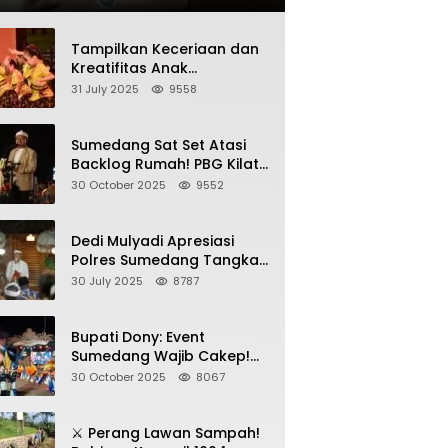
Tampilkan Keceriaan dan
Kreatifitas Anak
Sumedang, Gebyar HAN
31 July 2025
9558
2025 Dihadiri Bupati dan
Wabup
Sumedang Sat Set Atasi
Backlog Rumah! PBG Kilat
+ KUR Perumahan Jadi
30 October 2025
9552
Kunci!
Dedi Mulyadi Apresiasi
Polres Sumedang Tangkap
Wartawan Gadungan
30 July 2025
8787
Pemeras Kades
Bupati Dony: Event
Sumedang Wajib Cakep!
Sosialisasi Wajib Nempel
30 October 2025
8067
ke Seni Budaya!
⚔️ Perang Lawan Sampah!