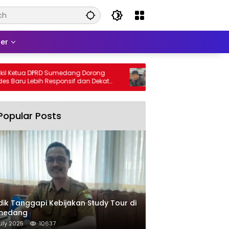
er
tua DPRD Sumedang Dorong
DPRD Sumedang Fix-in Aturan 
u Lebih Responsif dan Dekat
2026, Ini Isinya
Popular Posts
dik Tanggapi Kebijakan Study Tour di
medang
uly 2025
10637