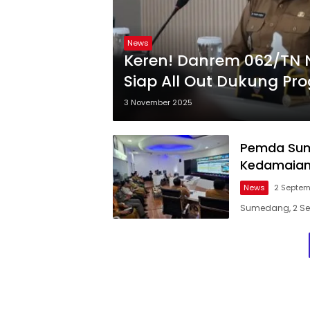
News
Keren! Danrem 062/TN 
Siap All Out Dukung Pr
3 November 2025
Pemda Sum
Kedamaia
News
2 Septem
Sumedang, 2 Se