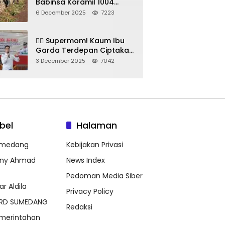
Babinsa Koramil 1004
Tanjungsari Pimpin Warga
6 December 2025
7223
Bersihkan Gorong-Gorong
& Plastik
🦸‍♀️ Supermom! Kaum Ibu
Garda Terdepan Ciptakan
Generasi Unggul di
3 December 2025
7042
Sumedang
bel
Halaman
medang
Kebijakan Privasi
ny Ahmad
News Index
Pedoman Media Siber
ar Aldila
Privacy Policy
RD SUMEDANG
Redaksi
merintahan