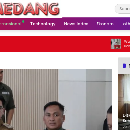
ernasional
Technology
News Index
Ekonomi
oth
Wakil Ke
Kades Bar
Warga
Dis
Su
29 J