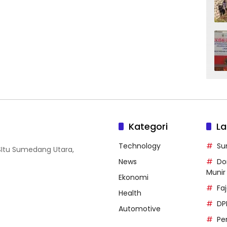
Kategori
La
Technology
Su
SItu Sumedang Utara,
News
Do
Munir
Ekonomi
Faj
Health
DP
Automotive
Pe