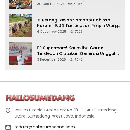
Seni Budaya!
30 October 2025
8067
⚔️ Perang Lawan Sampah! Babinsa
Koramil 1004 Tanjungsari Pimpin Warga
Bersihkan Gorong-Gorong & Plastik
6 December 2025
7223
🦸‍♀️ Supermom! Kaum Ibu Garda
Terdepan Ciptakan Generasi Unggul di
Sumedang
3 December 2025
7042
Perum Orchid Green Park No. 10-C, SItu Sumedang
Utara, Sumedang, West Java, Indonesia
redaksi@hallosumedang.com