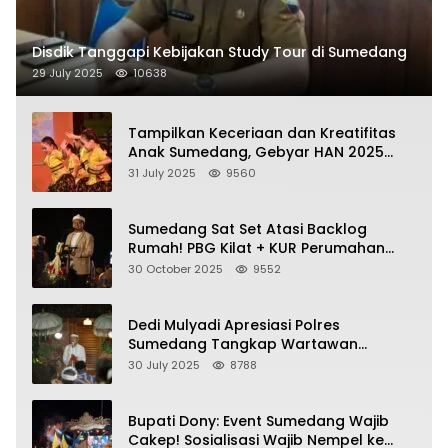
Disdik Tanggapi Kebijakan Study Tour di Sumedang
29 July 2025
10638
Tampilkan Keceriaan dan Kreatifitas
Anak Sumedang, Gebyar HAN 2025
Dihadiri Bupati dan Wabup
31 July 2025
9560
Sumedang Sat Set Atasi Backlog
Rumah! PBG Kilat + KUR Perumahan
Jadi Kunci!
30 October 2025
9552
Dedi Mulyadi Apresiasi Polres
Sumedang Tangkap Wartawan
Gadungan Pemeras Kades
30 July 2025
8788
Bupati Dony: Event Sumedang Wajib
Cakep! Sosialisasi Wajib Nempel ke