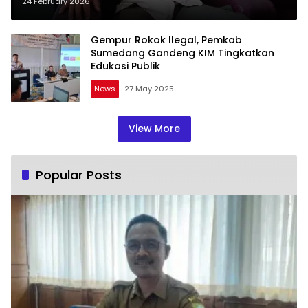
Rokok Ilegal Demi Lindungi
24 February 2026
Negara
Gempur Rokok Ilegal, Pemkab
Sumedang Gandeng KIM Tingkatkan
Edukasi Publik
News
27 May 2025
View More
Popular Posts