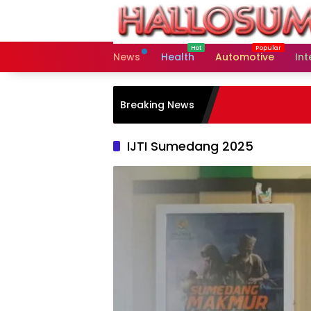
Skip
to
content
News
Health
Automotive
Int
Breaking News
IJTI Sumedang 2025