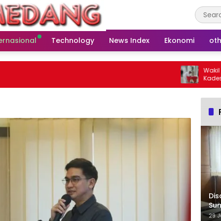
ernasional
Technology
News Index
Ekonomi
oth
Wakil Ketua
Kades Baru L
Warga
Dis
Su
29 J