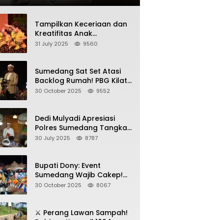
Tampilkan Keceriaan dan
Kreatifitas Anak
Sumedang, Gebyar HAN
31 July 2025
9560
2025 Dihadiri Bupati dan
Wabup
Sumedang Sat Set Atasi
Backlog Rumah! PBG Kilat
+ KUR Perumahan Jadi
30 October 2025
9552
Kunci!
Dedi Mulyadi Apresiasi
Polres Sumedang Tangkap
Wartawan Gadungan
30 July 2025
8787
Pemeras Kades
Bupati Dony: Event
Sumedang Wajib Cakep!
Sosialisasi Wajib Nempel
30 October 2025
8067
ke Seni Budaya!
⚔️ Perang Lawan Sampah!