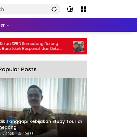
er
 DPRD Sumedang Dorong
DPRD Sumedang Fix-in Aturan Pil
ebih Responsif dan Dekat
2026, Ini Isinya
Popular Posts
dik Tanggapi Kebijakan Study Tour di
medang
uly 2025
10638