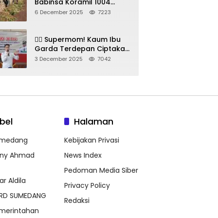
Babinsa Koramil 1004
Tanjungsari Pimpin Warga
6 December 2025
7223
Bersihkan Gorong-Gorong
& Plastik
🦸‍♀️ Supermom! Kaum Ibu
Garda Terdepan Ciptakan
Generasi Unggul di
3 December 2025
7042
Sumedang
bel
Halaman
medang
Kebijakan Privasi
ny Ahmad
News Index
Pedoman Media Siber
ar Aldila
Privacy Policy
RD SUMEDANG
Redaksi
merintahan