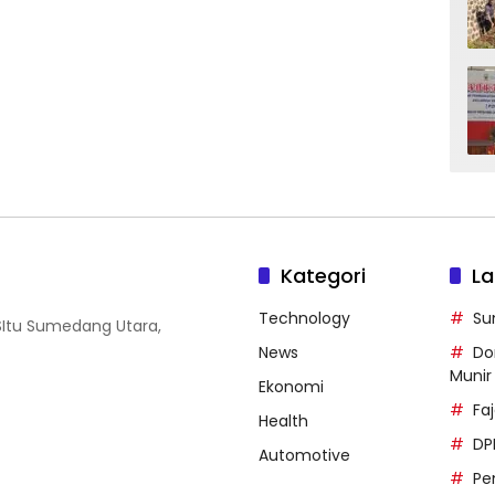
Kategori
La
Technology
Su
SItu Sumedang Utara,
News
Do
Munir
Ekonomi
Faj
Health
DP
Automotive
Pe