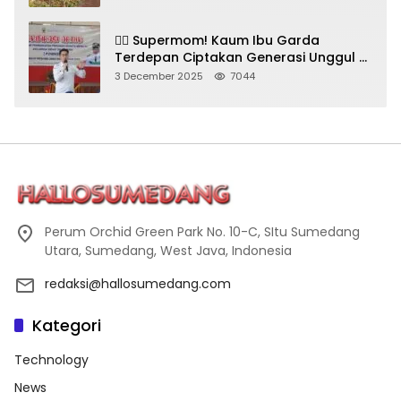
🦸‍♀️ Supermom! Kaum Ibu Garda
Terdepan Ciptakan Generasi Unggul di
Sumedang
3 December 2025
7044
Perum Orchid Green Park No. 10-C, SItu Sumedang
Utara, Sumedang, West Java, Indonesia
redaksi@hallosumedang.com
Kategori
Technology
News