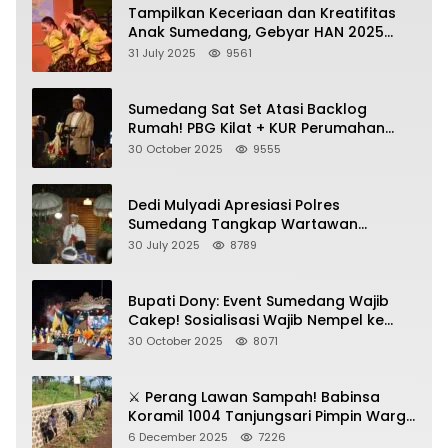
Tampilkan Keceriaan dan Kreatifitas
Anak Sumedang, Gebyar HAN 2025
Dihadiri Bupati dan Wabup
31 July 2025
9561
Sumedang Sat Set Atasi Backlog
Rumah! PBG Kilat + KUR Perumahan
Jadi Kunci!
30 October 2025
9555
Dedi Mulyadi Apresiasi Polres
Sumedang Tangkap Wartawan
Gadungan Pemeras Kades
30 July 2025
8789
Bupati Dony: Event Sumedang Wajib
Cakep! Sosialisasi Wajib Nempel ke
Seni Budaya!
30 October 2025
8071
⚔️ Perang Lawan Sampah! Babinsa
Koramil 1004 Tanjungsari Pimpin Warga
Bersihkan Gorong-Gorong & Plastik
6 December 2025
7226