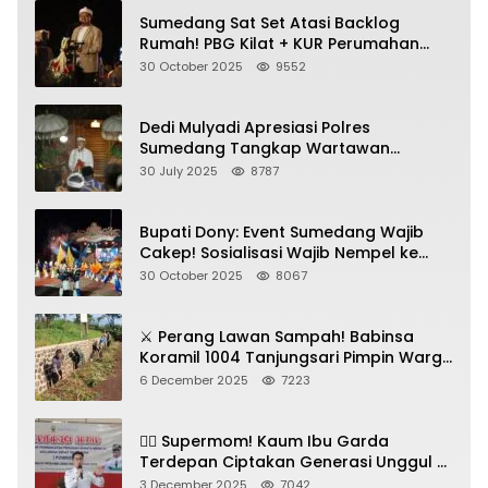
Sumedang Sat Set Atasi Backlog
Rumah! PBG Kilat + KUR Perumahan
Jadi Kunci!
30 October 2025
9552
Dedi Mulyadi Apresiasi Polres
Sumedang Tangkap Wartawan
Gadungan Pemeras Kades
30 July 2025
8787
Bupati Dony: Event Sumedang Wajib
Cakep! Sosialisasi Wajib Nempel ke
Seni Budaya!
30 October 2025
8067
⚔️ Perang Lawan Sampah! Babinsa
Koramil 1004 Tanjungsari Pimpin Warga
Bersihkan Gorong-Gorong & Plastik
6 December 2025
7223
🦸‍♀️ Supermom! Kaum Ibu Garda
Terdepan Ciptakan Generasi Unggul di
Sumedang
3 December 2025
7042