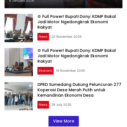
Strategis KDMP Haurkuning
8 January 2026
⚙️ Full Power! Bupati Dony: KDMP Bakal
Jadi Motor Ngedongkrak Ekonomi
Rakyat
News
20 November 2025
⚙️ Full Power! Bupati Dony: KDMP Bakal
Jadi Motor Ngedongkrak Ekonomi
Rakyat
Ekonomi
19 November 2025
DPRD Sumedang Dukung Peluncuran 277
Koperasi Desa Merah Putih untuk
Kemandirian Ekonomi Desa
News
28 July 2025
View More