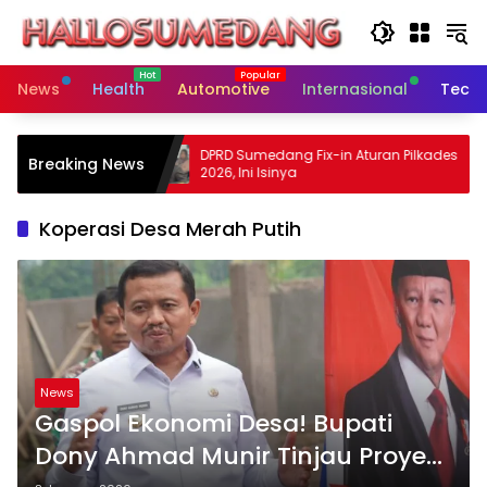
Skip
to
content
News
Health
Automotive
Internasional
Tech
 Dorong
DPRD Sumedang Fix-in Aturan Pilkades
Breaking News
dan Dekat
2026, Ini Isinya
Koperasi Desa Merah Putih
News
Gaspol Ekonomi Desa! Bupati
Dony Ahmad Munir Tinjau Proyek