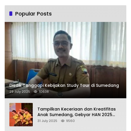
Popular Posts
Disdik Tanggapi Kebijakan Study Tour di Sumedang
29 July 2025
10638
Tampilkan Keceriaan dan Kreatifitas
Anak Sumedang, Gebyar HAN 2025
Dihadiri Bupati dan Wabup
31 July 2025
9560