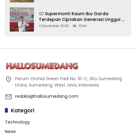
🦸‍♀️ Supermom! Kaum Ibu Garda
Terdepan Ciptakan Generasi Unggul di
Sumedang
3 December 2025
7044
Perum Orchid Green Park No. 10-C, SItu Sumedang
Utara, Sumedang, West Java, Indonesia
redaksi@hallosumedang.com
Kategori
Technology
News