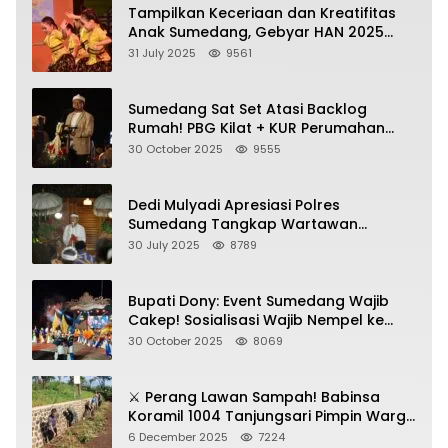
Tampilkan Keceriaan dan Kreatifitas
Anak Sumedang, Gebyar HAN 2025
Dihadiri Bupati dan Wabup
31 July 2025
9561
Sumedang Sat Set Atasi Backlog
Rumah! PBG Kilat + KUR Perumahan
Jadi Kunci!
30 October 2025
9555
Dedi Mulyadi Apresiasi Polres
Sumedang Tangkap Wartawan
Gadungan Pemeras Kades
30 July 2025
8789
Bupati Dony: Event Sumedang Wajib
Cakep! Sosialisasi Wajib Nempel ke
Seni Budaya!
30 October 2025
8069
⚔️ Perang Lawan Sampah! Babinsa
Koramil 1004 Tanjungsari Pimpin Warga
Bersihkan Gorong-Gorong & Plastik
6 December 2025
7224